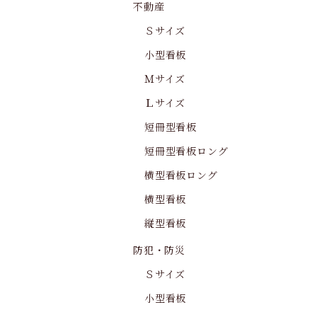
不動産
Ｓサイズ
小型看板
Ｍサイズ
Ｌサイズ
短冊型看板
短冊型看板ロング
横型看板ロング
横型看板
縦型看板
防犯・防災
Ｓサイズ
小型看板