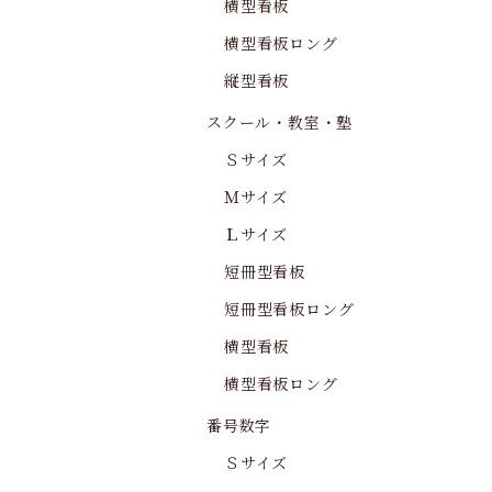
横型看板
横型看板ロング
縦型看板
スクール・教室・塾
Ｓサイズ
Ｍサイズ
Ｌサイズ
短冊型看板
短冊型看板ロング
横型看板
横型看板ロング
番号数字
Ｓサイズ