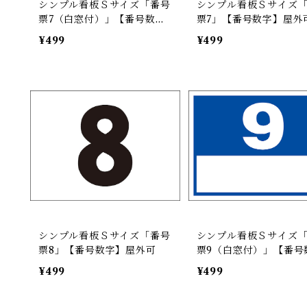
シンプル看板Ｓサイズ「番号
シンプル看板Ｓサイズ
票7（白窓付）」【番号数
票7」【番号数字】屋外
字】屋外可
¥499
¥499
シンプル看板Ｓサイズ「番号
シンプル看板Ｓサイズ
票8」【番号数字】屋外可
票9（白窓付）」【番号
字】屋外可
¥499
¥499