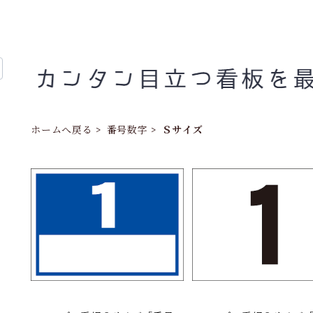
ホームへ戻る
番号数字
Ｓサイズ