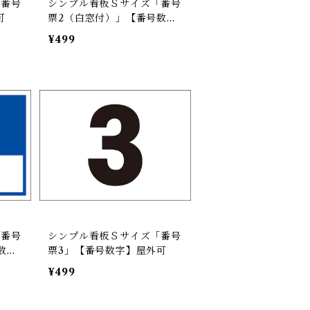
「番号
シンプル看板Ｓサイズ「番号
可
票2（白窓付）」【番号数
字】屋外可
¥499
「番号
シンプル看板Ｓサイズ「番号
数
票3」【番号数字】屋外可
¥499