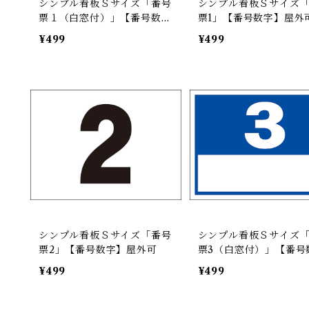
シンプル看板Ｓサイズ「番号
シンプル看板Ｓサイズ
票１（白窓付）」【番号数
票1」【番号数字】屋外
字】屋外可
¥499
¥499
シンプル看板Ｓサイズ「番号
シンプル看板Ｓサイズ
票2」【番号数字】屋外可
票3（白窓付）」【番号
字】屋外可
¥499
¥499