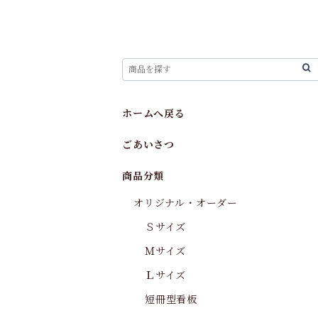
ホームへ戻る
ごあいさつ
商品分類
オリジナル・オーダー
Ｓサイズ
Ｍサイズ
Ｌサイズ
短冊型看板