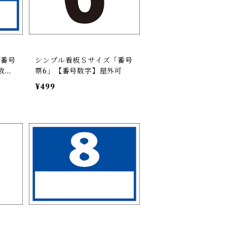
「番号
シンプル看板Ｓサイズ「番号
数
票6」【番号数字】屋外可
¥499