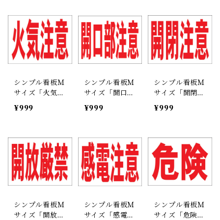
可
可
シンプル看板Ｍ
シンプル看板Ｍ
シンプル看板Ｍ
サイズ「火気注
サイズ「開口部
サイズ「開閉注
意」【工場・現
注意」【工場・
意」【工場・現
¥999
¥999
¥999
場】屋外可
現場】屋外可
場】屋外可
シンプル看板Ｍ
シンプル看板Ｍ
シンプル看板Ｍ
サイズ「開放厳
サイズ「感電注
サイズ「危険」