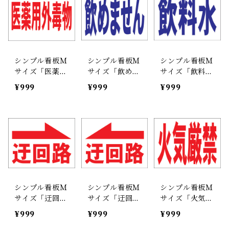
シンプル看板Ｍ
シンプル看板Ｍ
シンプル看板Ｍ
サイズ「医薬用
サイズ「飲めま
サイズ「飲料
外毒物」【工
せん」【工場・
水」【工場・現
¥999
¥999
¥999
場・現場】屋外
現場】屋外可
場】屋外可
可
シンプル看板Ｍ
シンプル看板Ｍ
シンプル看板Ｍ
サイズ「迂回路
サイズ「迂回路
サイズ「火気厳
（右）」【工
（左）」【工
禁」【工場・現
¥999
¥999
¥999
場・現場】屋外
場・現場】屋外
場】屋外可