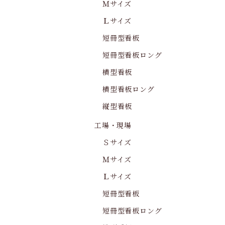
Ｍサイズ
Ｌサイズ
短冊型看板
短冊型看板ロング
横型看板
横型看板ロング
縦型看板
工場・現場
Ｓサイズ
Ｍサイズ
Ｌサイズ
短冊型看板
短冊型看板ロング