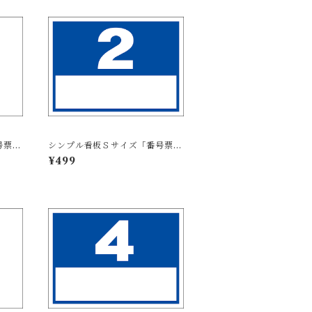
号票
シンプル看板Ｓサイズ「番号票2
（白窓付）」【番号数字】屋外可
¥499