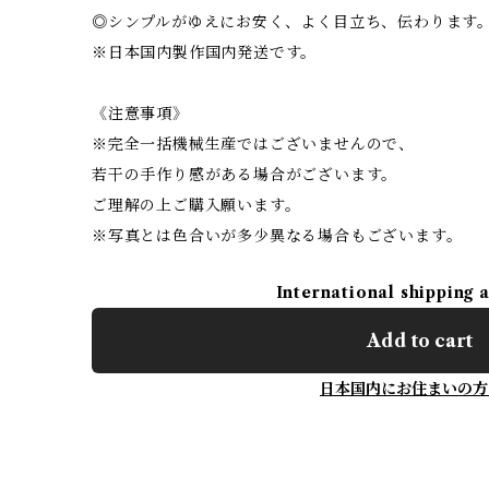
◎シンプルがゆえにお安く、よく目立ち、伝わります
※日本国内製作国内発送です。
《注意事項》
※完全一括機械生産ではございませんので、
若干の手作り感がある場合がございます。
ご理解の上ご購入願います。
※写真とは色合いが多少異なる場合もございます。
International shipping 
Add to cart
日本国内にお住まいの方