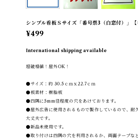
シンプル看板Ｓサイズ「番号票3（白窓付）」【
¥499
International shipping available
超破格値！屋外OK！
●サイズ：約 30.5ｃｍｘ22.7ｃｍ
●板素材：樹脂板
●四隅に5mm径程度の穴をあけております。
●屋外広告に使用されるもので製作しているので、耐
大丈夫です。
●新品未使用です。
●取り付けは四隅の穴を利用されるか、両面テープな