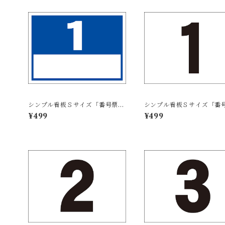
シンプル看板Ｓサイズ「番号票１
シンプル看板Ｓサイズ「番
（白窓付）」【番号数字】屋外可
1」【番号数字】屋外可
¥499
¥499