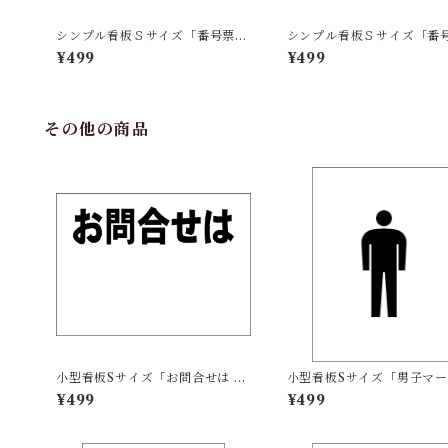
シンプル看板Ｓサイズ「番号票
シンプル看板Ｓサイズ「番
2」【番号数字】屋外可
3」【番号数字】屋外可
¥499
¥499
その他の商品
小型看板Sサイズ「お問合せは 余
小型看板Sサイズ「男子マ
白付（黒字）」 屋外可【不動
（黒）」 屋外可【その他・
¥499
¥499
産】
ク】