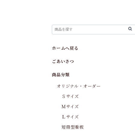
ホームへ戻る
ごあいさつ
商品分類
オリジナル・オーダー
Ｓサイズ
Ｍサイズ
Ｌサイズ
短冊型看板