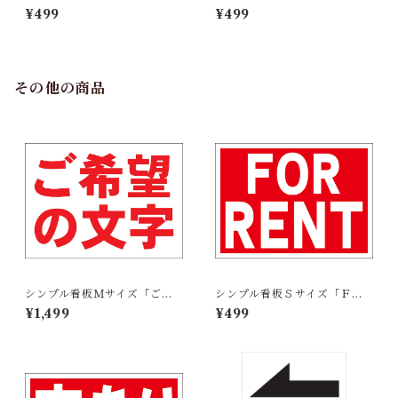
票3（白窓付）」【番号数字】
票3」【番号数字】屋外可
¥499
¥499
屋外可
その他の商品
シンプル看板Ｍサイズ「ご希
シンプル看板Ｓサイズ「ＦＯ
望の文字横型（赤字）」【オ
Ｒ ＲＥＮＴ」【不動産】屋外
¥1,499
¥499
リジナル・オーダー】屋外可
可