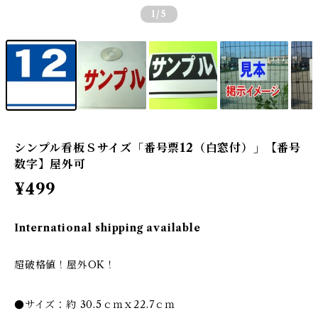
1
/5
シンプル看板Ｓサイズ「番号票12（白窓付）」【番号
数字】屋外可
¥499
International shipping available
超破格値！屋外OK！
●サイズ：約 30.5ｃｍｘ22.7ｃｍ