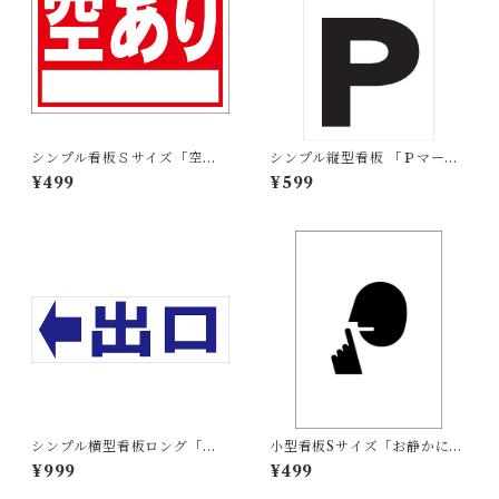
シンプル看板Ｓサイズ「空あ
シンプル縦型看板 「Ｐマーク
り（白窓付）」【不動産】屋
（黒）左矢印」【駐車場】 屋
¥499
¥599
外可
外可
シンプル横型看板ロング「出
小型看板Sサイズ「お静かにマ
口 左矢印(青)」【駐車場】屋
ーク（黒）」 屋外可【その
¥999
¥499
外可
他・マーク】