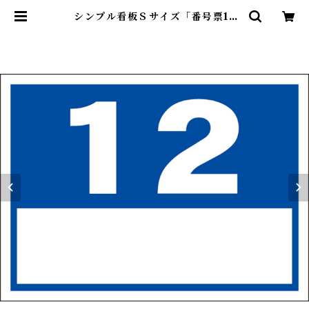
シンプル看板Ｓサイズ「番号票12
（白窓付）」【番号数字】屋外可 |
最安看板販売のシルキー・サイン