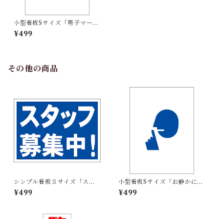
小型看板Sサイズ「男子マーク
（青）」 屋外可【その他・マ
¥499
ーク】
その他の商品
シンプル看板Ｓサイズ「スタ
小型看板Sサイズ「お静かにマ
ッフ募集中」【工場・現場】
ーク（青）」 屋外可【その
¥499
¥499
屋外可
他・マーク】