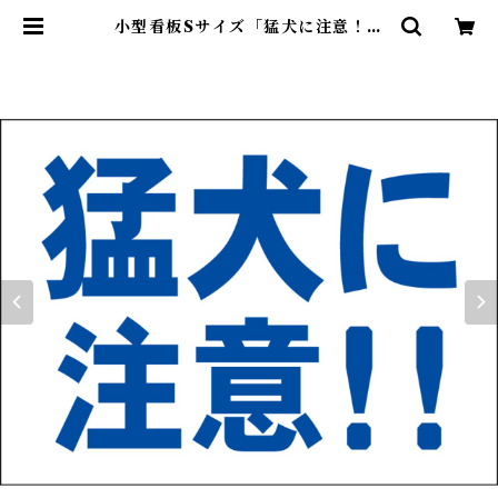
小型看板Sサイズ「猛犬に注意！！
（青字）」 屋外可【その他・マー
ク】 | 最安看板販売のシルキー・サ
イン