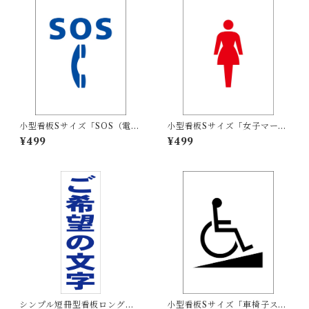
小型看板Sサイズ「SOS（電
小型看板Sサイズ「女子マーク
話）マーク（青）」 屋外可
（赤）」 屋外可【その他・マ
¥499
¥499
【その他・マーク】
ーク】
シンプル短冊型看板ロング
小型看板Sサイズ「車椅子スロ