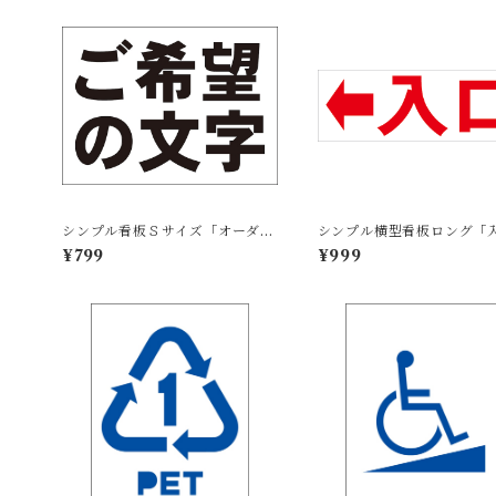
シンプル看板Ｓサイズ「オーダー
シンプル横型看板ロング「
物横型（黒字のみ）」屋外可 ご
左矢印(赤)」【駐車場】屋
¥799
¥999
希望の文字お入れします