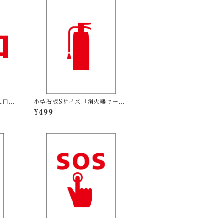
入口
小型看板Sサイズ「消火器マーク
外可
（赤）」 屋外可【その他・マー
¥499
ク】