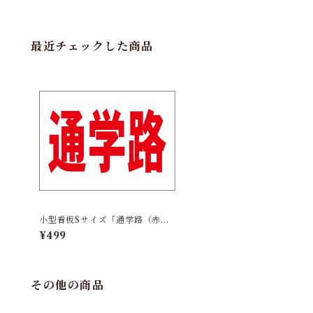
最近チェックした商品
小型看板Sサイズ「通学路（赤
字）」 屋外可【その他・マー
¥499
ク】
その他の商品