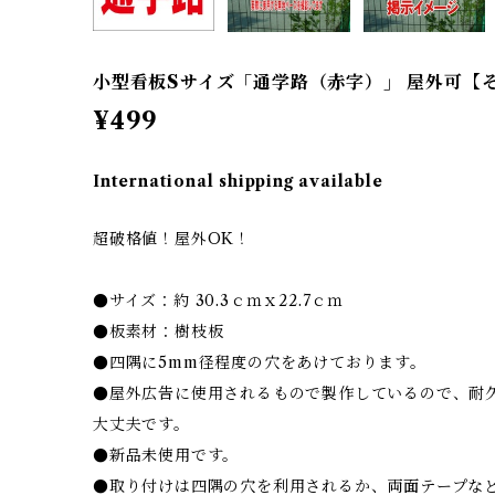
小型看板Sサイズ「通学路（赤字）」 屋外可【
¥499
International shipping available
超破格値！屋外OK！
●サイズ：約 30.3ｃｍｘ22.7ｃｍ
●板素材：樹枝板
●四隅に5mm径程度の穴をあけております。
●屋外広告に使用されるもので製作しているので、耐
大丈夫です。
●新品未使用です。
●取り付けは四隅の穴を利用されるか、両面テープな