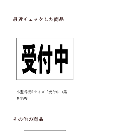
最近チェックした商品
小型看板Sサイズ「受付中（黒
字）」 屋外可【その他・マー
¥499
ク】
その他の商品