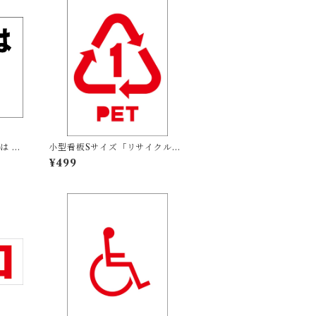
は 余
小型看板Sサイズ「リサイクルPE
動
Tボトル（赤）」 屋外可【その
¥499
他・マーク】