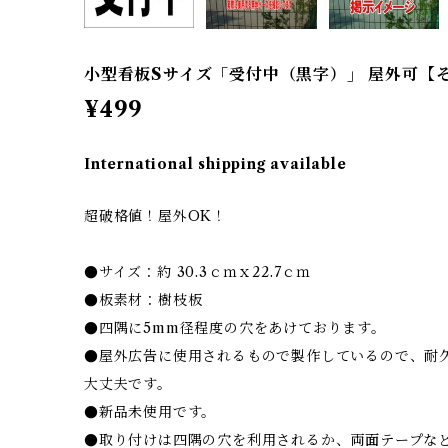
小型看板Sサイズ「受付中（黒字）」 屋外可【
¥499
International shipping available
超破格値！屋外OK！
●サイズ：約 30.3ｃｍｘ22.7ｃｍ
●板素材：樹枝板
●四隅に5mm径程度の穴をあけております。
●屋外広告に使用されるもので製作しているので、耐
大丈夫です。
●新品未使用です。
●取り付けは四隅の穴を利用されるか、両面テープな