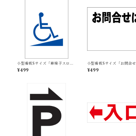
小型看板Sサイズ「車椅子スロー
小型看板Sサイズ「お問合せ
プマーク（青）」 屋外可【その
白付（黒字）」 屋外可【不
¥499
¥499
他・マーク】
産】