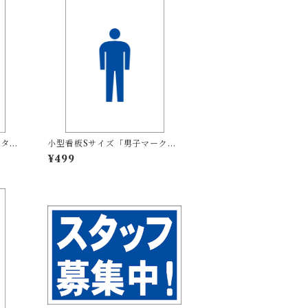
ボタ
小型看板Sサイズ「男子マーク
【そ
（青）」 屋外可【その他・マー
¥499
ク】