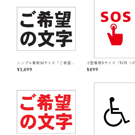
シンプル看板Ｍサイズ「ご希望の
小型看板Sサイズ「SOS（
文字横型（黒字）」【オリジナ
ン）マーク（赤）」 屋外可
¥1,499
¥499
ル・オーダー】屋外可
の他・マーク】