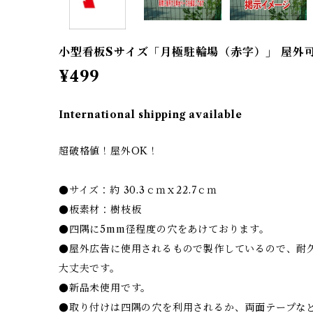
小型看板Sサイズ「月極駐輪場（赤字）」 屋外
¥499
International shipping available
超破格値！屋外OK！
●サイズ：約 30.3ｃｍｘ22.7ｃｍ
●板素材：樹枝板
●四隅に5mm径程度の穴をあけております。
●屋外広告に使用されるもので製作しているので、耐
大丈夫です。
●新品未使用です。
●取り付けは四隅の穴を利用されるか、両面テープな