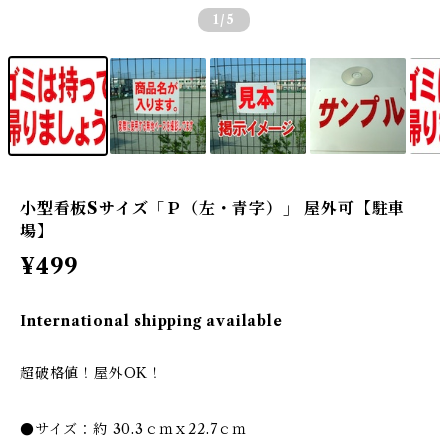
1
/5
小型看板Sサイズ「Ｐ（左・青字）」 屋外可【駐車
場】
¥499
International shipping available
超破格値！屋外OK！
●サイズ：約 30.3ｃｍｘ22.7ｃｍ