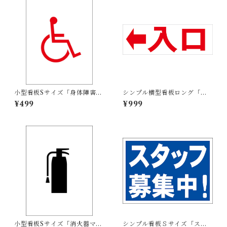
小型看板Sサイズ「身体障害者
シンプル横型看板ロング「入
マーク（赤）」 屋外可【その
口 左矢印(赤)」【駐車場】屋
¥499
¥999
他・マーク】
外可
小型看板Sサイズ「消火器マー
シンプル看板Ｓサイズ「スタ