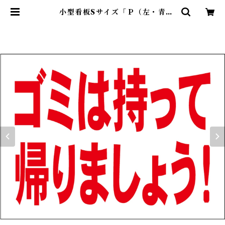
小型看板Sサイズ「Ｐ（左・青
字）」 屋外可【駐車場】 | 最安看板
販売のシルキー・サイン