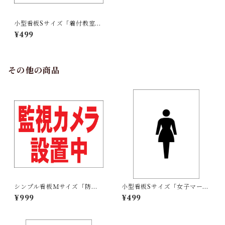
小型看板Sサイズ「着付教室
（赤字）」 屋外可【スクー
¥499
ル・教室・塾】
その他の商品
シンプル看板Ｍサイズ「防犯
小型看板Sサイズ「女子マーク
装置作動中」【防犯・防災】
（黒）」 屋外可【その他・マ
¥999
¥499
屋外可
ーク】