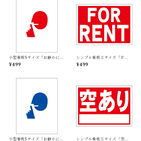
小型看板Sサイズ「お静かにマ
シンプル看板Ｓサイズ「ＦＯ
ーク（赤）」 屋外可【その
Ｒ ＲＥＮＴ」【不動産】屋外
¥499
¥499
他・マーク】
可
小型看板Sサイズ「お静かにマ
シンプル看板Ｓサイズ「空あ