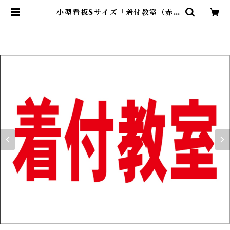
小型看板Sサイズ「着付教室（赤
字）」 屋外可【スクール・教室・
塾】 | 最安看板販売のシルキー・サ
イン