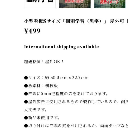
小型看板Sサイズ「個別学習（黒字）」 屋外可
¥499
International shipping available
超破格値！屋外OK！
●サイズ：約 30.3ｃｍｘ22.7ｃｍ
●板素材：樹枝板
●四隅に5mm径程度の穴をあけております。
●屋外広告に使用されるもので製作しているので、耐
大丈夫です。
●新品未使用です。
●取り付けは四隅の穴を利用されるか、両面テープな