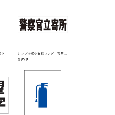
官立寄
シンプル横型看板ロング「警察官
屋外可
立寄所（黒）」【防犯・防災】屋
¥999
外可