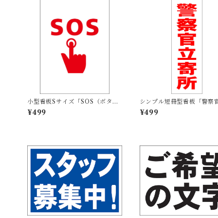
小型看板Sサイズ「SOS（ボタ
シンプル短冊型看板「警察
ン）マーク（赤）」 屋外可【そ
所（赤）」【防犯・防災】
¥499
¥499
の他・マーク】