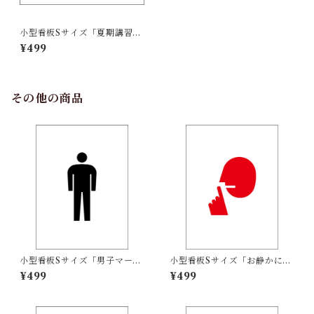
小型看板Sサイズ「夏期講習受
付中（黒字）」 屋外可【スク
¥499
ール・教室・塾】
その他の商品
小型看板Sサイズ「男子マーク
小型看板Sサイズ「お静かにマ
（黒）」 屋外可【その他・マ
ーク（赤）」 屋外可【その
¥499
¥499
ーク】
他・マーク】