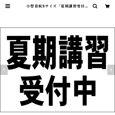
小型看板Sサイズ「夏期講習受付中
（黒字）」 屋外可【スクール・教
室・塾】 | 最安看板販売のシルキ
ー・サイン