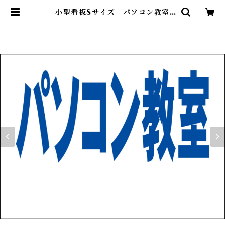
小型看板Sサイズ「パソコン教室
（余白付・青字）」 屋外可【スクー
ル・教室・塾】 | 最安看板販売のシ
ルキー・サイン