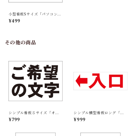
小型看板Sサイズ「パソコン教
室（余白付・青字）」 屋外可
¥499
【スクール・教室・塾】
その他の商品
シンプル看板Ｓサイズ「オー
シンプル横型看板ロング「入
ダー物横型（黒字のみ）」屋
口 左矢印(赤)」【駐車場】屋
¥799
¥999
外可 ご希望の文字お入れしま
外可
す