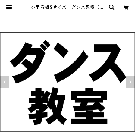
小型看板Sサイズ「ダンス教室（黒
字）」 屋外可【スクール・教室・
塾】 | 最安看板販売のシルキー・サ
イン