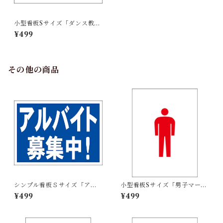
小型看板Sサイズ「ダンス教室
（黒字）」 屋外可【スクー
¥499
ル・教室・塾】
その他の商品
シンプル看板Ｓサイズ「アル
小型看板Sサイズ「男子マーク
バイト募集中」【工場・現
（赤）」 屋外可【その他・マ
¥499
¥499
場】屋外可
ーク】