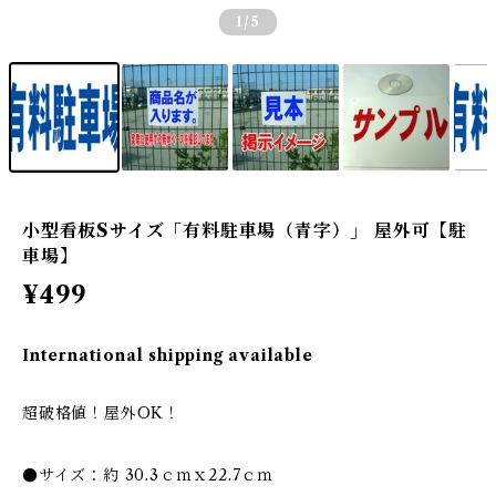
1
/5
小型看板Sサイズ「有料駐車場（青字）」 屋外可【駐
車場】
¥499
International shipping available
超破格値！屋外OK！
●サイズ：約 30.3ｃｍｘ22.7ｃｍ