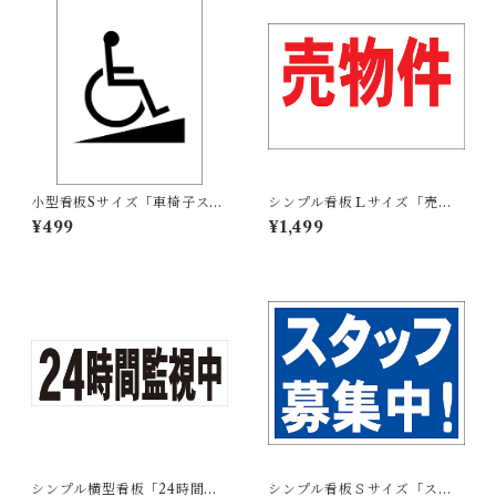
小型看板Sサイズ「車椅子スロ
シンプル看板Ｌサイズ「売物
ープマーク（黒）」 屋外可
件（余白付）」【不動産】屋
¥499
¥1,499
【その他・マーク】
外可
シンプル横型看板「24時間監
シンプル看板Ｓサイズ「スタ