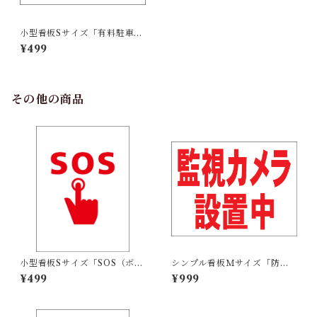
小型看板Sサイズ「有料駐車場
（青字）」 屋外可【駐車場】
¥499
その他の商品
小型看板Sサイズ「SOS（ボタ
シンプル看板Ｍサイズ「防犯
ン）マーク（赤）」 屋外可
装置作動中」【防犯・防災】
¥499
¥999
【その他・マーク】
屋外可