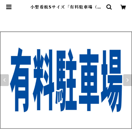
小型看板Sサイズ「有料駐車場（青
字）」 屋外可【駐車場】 | 最安看板
販売のシルキー・サイン