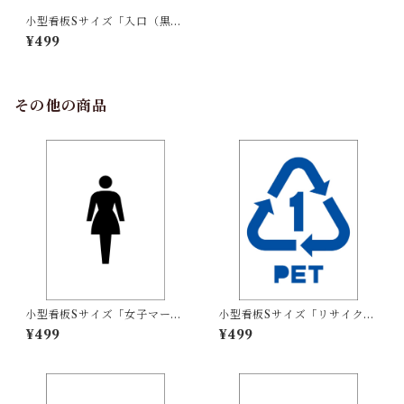
小型看板Sサイズ「入口（黒
字）」 屋外可【駐車場】
¥499
その他の商品
小型看板Sサイズ「女子マーク
小型看板Sサイズ「リサイクル
（黒）」 屋外可【その他・マ
PETボトル（青）」 屋外可
¥499
¥499
ーク】
【その他・マーク】