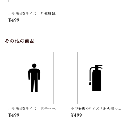
小型看板Sサイズ「月極駐輪場
（青字）」 屋外可【駐車場】
¥499
その他の商品
小型看板Sサイズ「男子マーク
小型看板Sサイズ「消火器マー
（黒）」 屋外可【その他・マ
ク（黒）」 屋外可【その他・
¥499
¥499
ーク】
マーク】