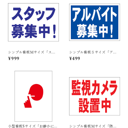
シンプル看板Ｍサイズ「スタ
シンプル看板Ｓサイズ「アル
ッフ募集中」【工場・現場】
バイト募集中」【工場・現
¥999
¥499
屋外可
場】屋外可
小型看板Sサイズ「お静かにマ
シンプル看板Ｍサイズ「防犯