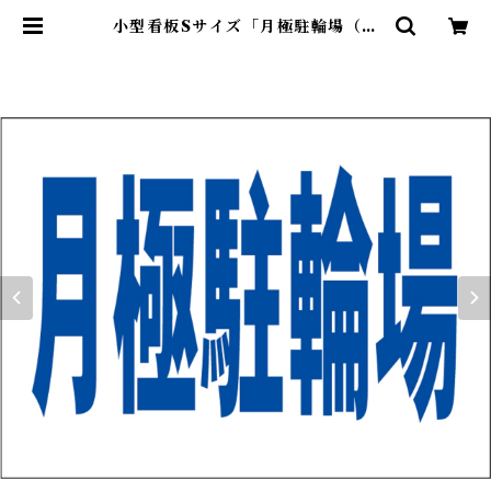
小型看板Sサイズ「月極駐輪場（青
字）」 屋外可【駐車場】 | 最安看板
販売のシルキー・サイン