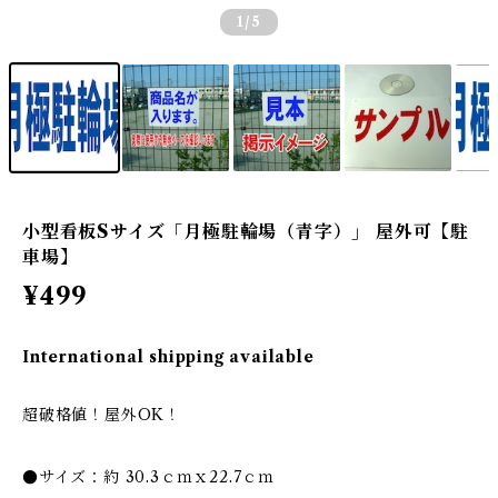
1
/5
小型看板Sサイズ「月極駐輪場（青字）」 屋外可【駐
車場】
¥499
International shipping available
超破格値！屋外OK！
●サイズ：約 30.3ｃｍｘ22.7ｃｍ