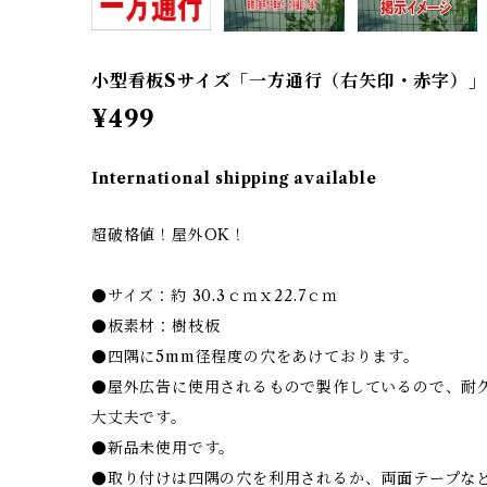
小型看板Sサイズ「一方通行（右矢印・赤字）」
¥499
International shipping available
超破格値！屋外OK！
●サイズ：約 30.3ｃｍｘ22.7ｃｍ
●板素材：樹枝板
●四隅に5mm径程度の穴をあけております。
●屋外広告に使用されるもので製作しているので、耐
大丈夫です。
●新品未使用です。
●取り付けは四隅の穴を利用されるか、両面テープな