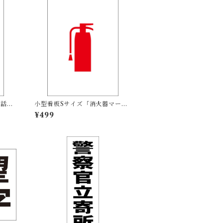
電話）
小型看板Sサイズ「消火器マーク
の
（赤）」 屋外可【その他・マー
¥499
ク】