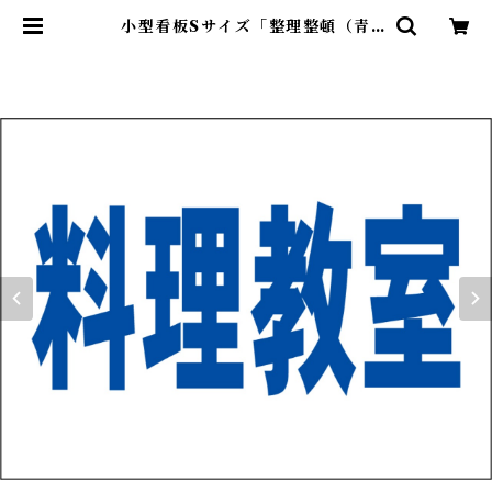
小型看板Sサイズ「整理整頓（青
字）」 屋外可【工場・現場】 | 最安
看板販売のシルキー・サイン