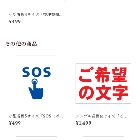
小型看板Sサイズ「整理整頓
（青字）」 屋外可【工場・現
¥499
場】
その他の商品
小型看板Sサイズ「SOS（ボタ
シンプル看板Ｍサイズ「ご希
ン）マーク（青）」 屋外可
望の文字横型（赤字）」【オ
¥499
¥1,499
【その他・マーク】
リジナル・オーダー】屋外可