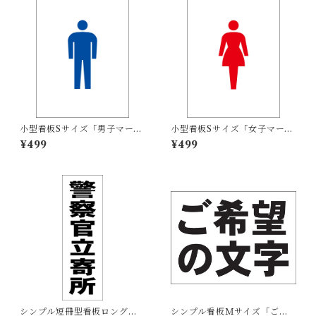
小型看板Sサイズ「男子マーク
小型看板Sサイズ「女子マーク
（青）」 屋外可【その他・マ
（赤）」 屋外可【その他・マ
¥499
¥499
ーク】
ーク】
シンプル短冊型看板ロング
シンプル看板Ｍサイズ「ご希