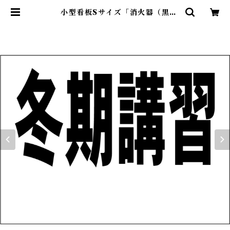
小型看板Sサイズ「消火器（黒
字）」 屋外可【工場・現場】 | 最安
看板販売のシルキー・サイン