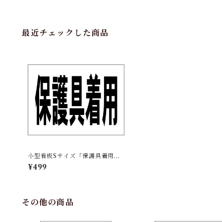
最近チェックした商品
小型看板Sサイズ「保護具着用
（黒字）」 屋外可【工場・現
¥499
場】
その他の商品