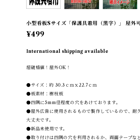
小型看板Sサイズ「保護具着用（黒字）」 屋外
¥499
International shipping available
超破格値！屋外OK！
●サイズ：約 30.3ｃｍｘ22.7ｃｍ
●板素材：樹枝板
●四隅に5mm径程度の穴をあけております。
●屋外広告に使用されるもので製作しているので、耐
大丈夫です。
●新品未使用です。
●取り付けは四隅の穴を利用されるか、両面テープな