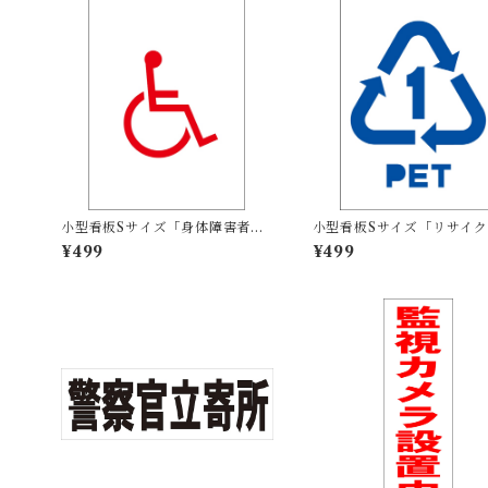
小型看板Sサイズ「身体障害者マ
小型看板Sサイズ「リサイク
ーク（赤）」 屋外可【その他・
Tボトル（青）」 屋外可【
¥499
¥499
マーク】
他・マーク】