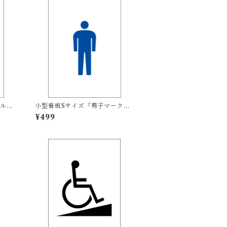
ルPE
小型看板Sサイズ「男子マーク
その
（青）」 屋外可【その他・マー
¥499
ク】