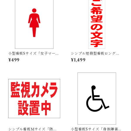
小型看板Sサイズ「女子マーク
シンプル短冊型看板ロング
（赤）」 屋外可【その他・マ
「ご希望の文字（赤）」【オ
¥499
¥1,499
ーク】
リジナル・オーダー】屋外可
シンプル看板Ｍサイズ「防犯
小型看板Sサイズ「身体障害者