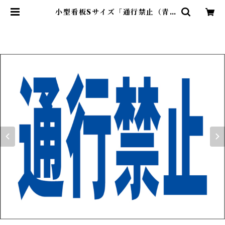
小型看板Sサイズ「通行禁止（青
字）」 屋外可【工場・現場】 | 最安
看板販売のシルキー・サイン