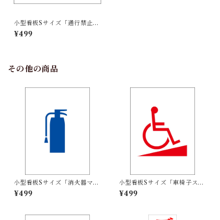
小型看板Sサイズ「通行禁止
（青字）」 屋外可【工場・現
¥499
場】
その他の商品
小型看板Sサイズ「消火器マー
小型看板Sサイズ「車椅子スロ
ク（青）」 屋外可【その他・
ープマーク（赤）」 屋外可
¥499
¥499
マーク】
【その他・マーク】