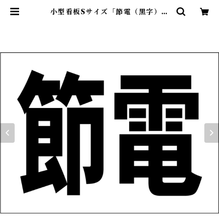
小型看板Sサイズ「節電（黒字）」
屋外可【工場・現場】 | 最安看板販
売のシルキー・サイン