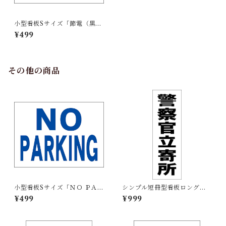
小型看板Sサイズ「節電（黒
字）」 屋外可【工場・現場】
¥499
その他の商品
小型看板Sサイズ「ＮＯ ＰＡＲ
シンプル短冊型看板ロング
ＫＩＮＧ（青）」 屋外可【そ
「警察官立寄所（黒）」【防
¥499
¥999
の他・マーク】
犯・防災】屋外可