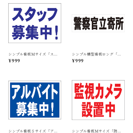
シンプル看板Ｍサイズ「スタ
シンプル横型看板ロング「警
ッフ募集中」【工場・現場】
察官立寄所（黒）」【防犯・
¥999
¥999
屋外可
防災】屋外可
シンプル看板Ｓサイズ「アル
シンプル看板Ｍサイズ「防犯