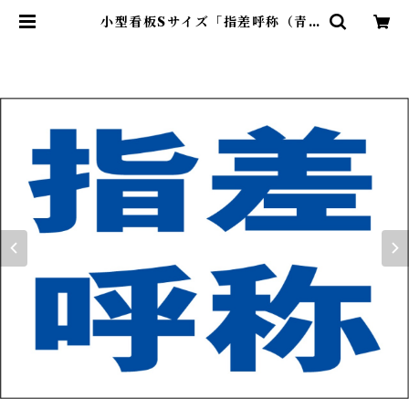
小型看板Sサイズ「指差呼称（青
字）」 屋外可【工場・現場】 | 最安
看板販売のシルキー・サイン