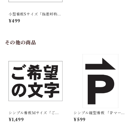
小型看板Sサイズ「指差呼称
（青字）」 屋外可【工場・現
¥499
場】
その他の商品
シンプル看板Ｍサイズ「ご希
シンプル縦型看板 「Ｐマーク
望の文字横型（黒字）」【オ
（黒）右矢印」【駐車場】 屋
¥1,499
¥599
リジナル・オーダー】屋外可
外可