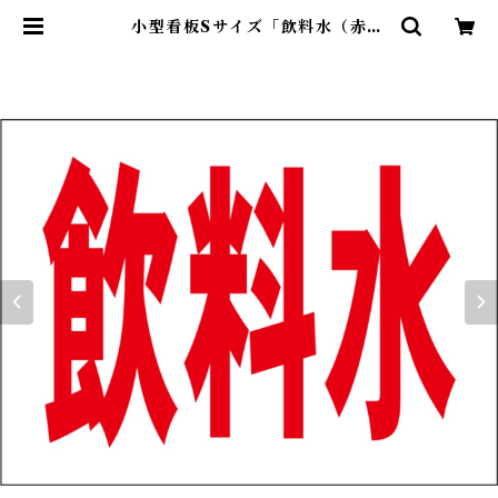
小型看板Sサイズ「飲料水（赤
字）」 屋外可【工場・現場】 | 最安
看板販売のシルキー・サイン