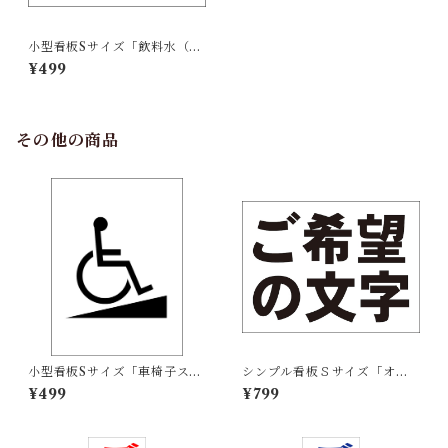
小型看板Sサイズ「飲料水（赤
字）」 屋外可【工場・現場】
¥499
その他の商品
小型看板Sサイズ「車椅子スロ
シンプル看板Ｓサイズ「オー
ープマーク（黒）」 屋外可
ダー物横型（黒字のみ）」屋
¥499
¥799
【その他・マーク】
外可 ご希望の文字お入れしま
す