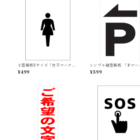
小型看板Sサイズ「女子マーク
シンプル縦型看板 「Ｐマー
（黒）」 屋外可【その他・マー
（黒）左矢印」【駐車場】 
¥499
¥599
ク】
可