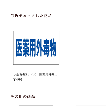
最近チェックした商品
小型看板Sサイズ「医薬用外毒物
（青字）」 屋外可【工場・現
¥499
場】
その他の商品