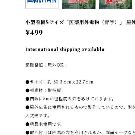
小型看板Sサイズ「医薬用外毒物（青字）」 屋
¥499
International shipping available
超破格値！屋外OK！
●サイズ：約 30.3ｃｍｘ22.7ｃｍ
●板素材：樹枝板
●四隅に5mm径程度の穴をあけております。
●屋外広告に使用されるもので製作しているので、耐
大丈夫です。
●新品未使用です。
●取り付けは四隅の穴を利用されるか、両面テープな