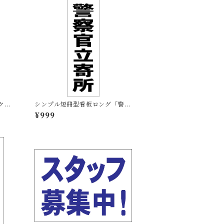
ク
シンプル短冊型看板ロング「警察
屋外
官立寄所（黒）」【防犯・防災】
¥999
屋外可