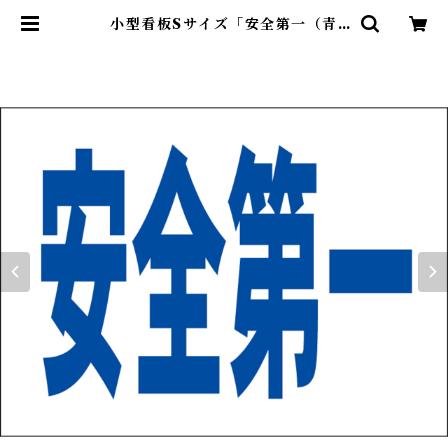
小型看板Sサイズ「安全第一（青
字）」 屋外可【工場・現場】 | 最安
看板販売のシルキー・サイン