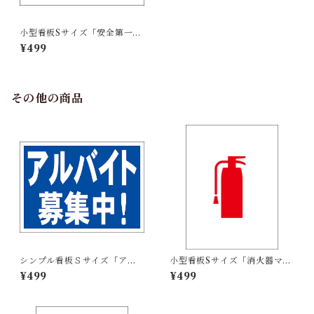
小型看板Sサイズ「安全第一
（青字）」 屋外可【工場・現
¥499
場】
その他の商品
シンプル看板Ｓサイズ「アル
小型看板Sサイズ「消火器マー
バイト募集中」【工場・現
ク（赤）」 屋外可【その他・
¥499
¥499
場】屋外可
マーク】