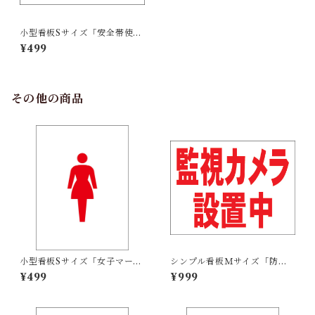
小型看板Sサイズ「安全帯使用
（黒字）」 屋外可【工場・現
¥499
場】
その他の商品
小型看板Sサイズ「女子マーク
シンプル看板Ｍサイズ「防犯
（赤）」 屋外可【その他・マ
装置作動中」【防犯・防災】
¥499
¥999
ーク】
屋外可