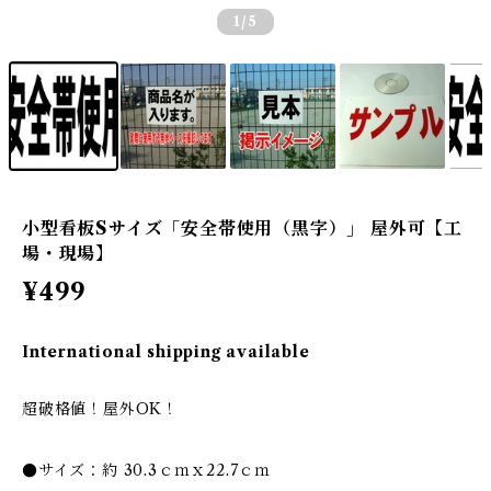
1
/5
小型看板Sサイズ「安全帯使用（黒字）」 屋外可【工
場・現場】
¥499
International shipping available
超破格値！屋外OK！
●サイズ：約 30.3ｃｍｘ22.7ｃｍ