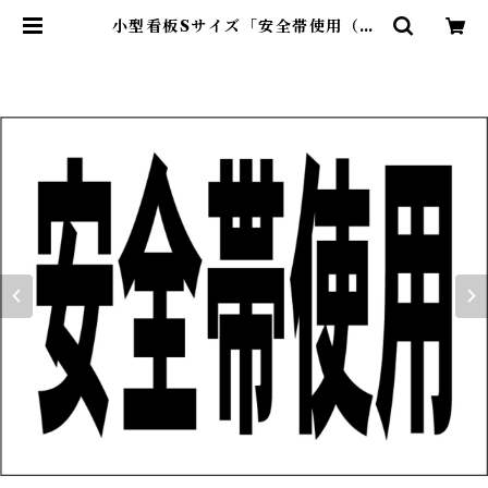
小型看板Sサイズ「安全帯使用（黒
字）」 屋外可【工場・現場】 | 最安
看板販売のシルキー・サイン