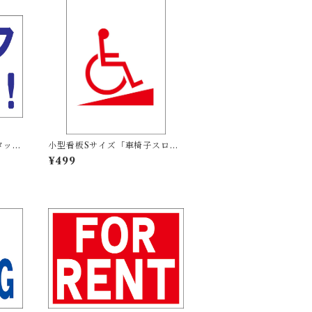
タッフ
小型看板Sサイズ「車椅子スロー
外可
プマーク（赤）」 屋外可【その
¥499
他・マーク】