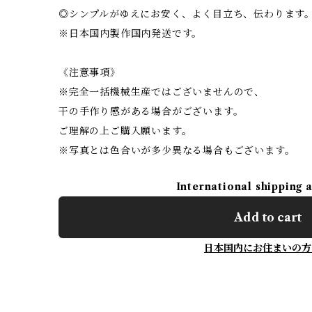
◎シンプルがゆえにお安く、よく目立ち、伝わります
※日本国内製作国内発送です。
《注意事項》
※完全一括機械生産ではございませんので、
干の手作り感がある場合がございます。
ご理解の上ご購入願います。
※写真とは色合いが多少異なる場合もございます。
International shipping 
Add to cart
日本国内にお住まいの方