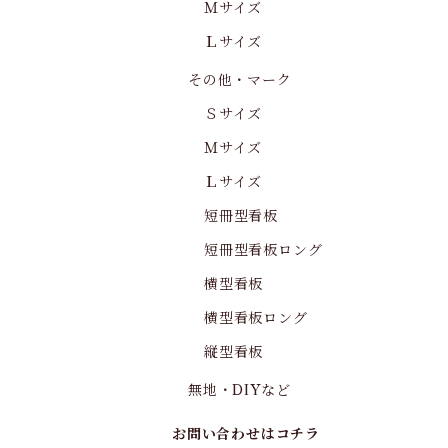
Ｍサイズ
Ｌサイズ
その他・マーク
Ｓサイズ
Ｍサイズ
Ｌサイズ
短冊型看板
短冊型看板ロング
横型看板
横型看板ロング
縦型看板
無地・DIYなど
お問い合わせはコチラ