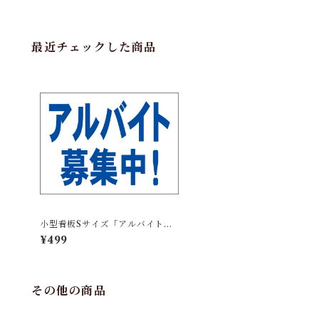
最近チェックした商品
小型看板Sサイズ「アルバイト募
集中！（青字）」 屋外可【工
¥499
場・現場】
その他の商品