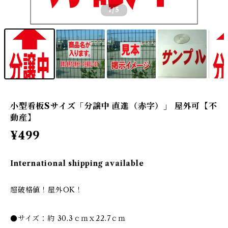
1
/5
小型看板Sサイズ「分譲中 直進（赤字）」 屋外可【不
動産】
¥499
International shipping available
超破格値！屋外OK！
●サイズ：約 30.3ｃｍｘ22.7ｃｍ