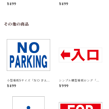
ＥＮ ＨＯＵＳＥ」【不動産】
プンハウス（右折・紺）」
¥499
¥499
屋外可
【不動産】屋外可
その他の商品
小型看板Sサイズ「ＮＯ ＰＡＲ
シンプル横型看板ロング「入
ＫＩＮＧ（青）」 屋外可【そ
口 左矢印(赤)」【駐車場】屋
¥499
¥999
の他・マーク】
外可