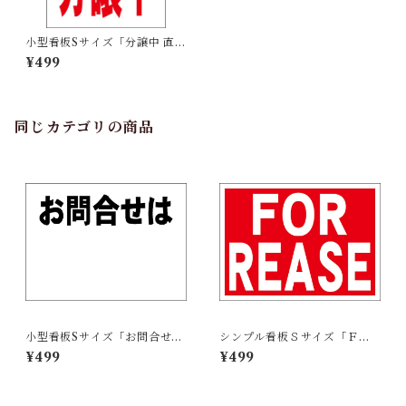
小型看板Sサイズ「分譲中 直進
（赤字）」 屋外可【不動産】
¥499
同じカテゴリの商品
小型看板Sサイズ「お問合せは
シンプル看板Ｓサイズ「ＦＯ
余白付（黒字）」 屋外可【不
Ｒ ＲＥＡＳＥ」【不動産】屋
¥499
¥499
動産】
外可