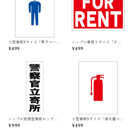
小型看板Sサイズ「男子マーク
シンプル看板Ｓサイズ「ＦＯ
（青）」 屋外可【その他・マ
Ｒ ＲＥＮＴ」【不動産】屋外
¥499
¥499
ーク】
可
シンプル短冊型看板ロング
小型看板Sサイズ「消火器マー
「警察官立寄所（黒）」【防
ク（赤）」 屋外可【その他・
¥999
¥499
犯・防災】屋外可
マーク】