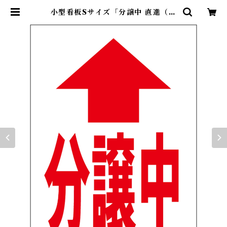
小型看板Sサイズ「分譲中 直進（赤
字）」 屋外可【不動産】 | 最安看板
販売のシルキー・サイン