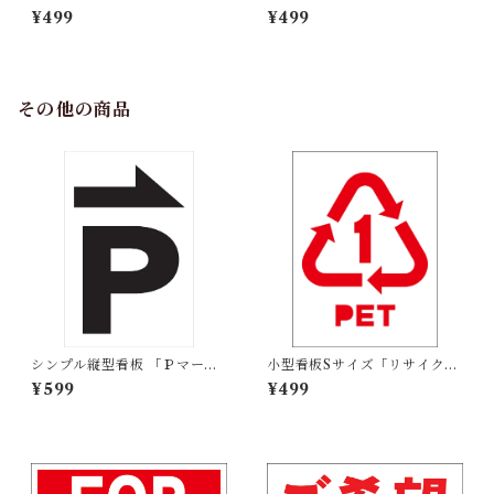
ＥＮ ＨＯＵＳＥ」【不動産】
プンハウス（右折・紺）」
¥499
¥499
屋外可
【不動産】屋外可
その他の商品
シンプル縦型看板 「Ｐマーク
小型看板Sサイズ「リサイクル
（黒）右矢印」【駐車場】 屋
PETボトル（赤）」 屋外可
¥599
¥499
外可
【その他・マーク】