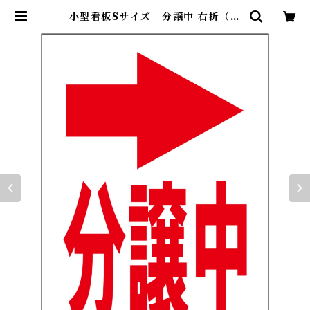
小型看板Sサイズ「分譲中 右折（赤
字）」 屋外可【不動産】 | 最安看板
販売のシルキー・サイン