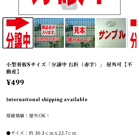
1
/5
小型看板Sサイズ「分譲中 右折（赤字）」 屋外可【不
動産】
¥499
International shipping available
超破格値！屋外OK！
●サイズ：約 30.3ｃｍｘ22.7ｃｍ