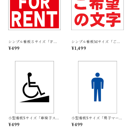
シンプル看板Ｓサイズ「ＦＯ
シンプル看板Ｍサイズ「ご希
Ｒ ＲＥＮＴ」【不動産】屋外
望の文字横型（赤字）」【オ
¥499
¥1,499
可
リジナル・オーダー】屋外可
小型看板Sサイズ「車椅子スロ
小型看板Sサイズ「男子マーク
ープマーク（黒）」 屋外可
（青）」 屋外可【その他・マ
¥499
¥499
【その他・マーク】
ーク】