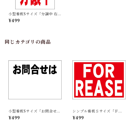
小型看板Sサイズ「分譲中 右折
（赤字）」 屋外可【不動産】
¥499
同じカテゴリの商品
小型看板Sサイズ「お問合せは
シンプル看板Ｓサイズ「ＦＯ
余白付（黒字）」 屋外可【不
Ｒ ＲＥＡＳＥ」【不動産】屋
¥499
¥499
動産】
外可