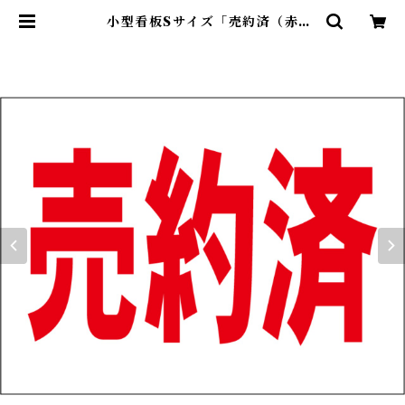
小型看板Sサイズ「売約済（赤
字）」 屋外可【不動産】 | 最安看板
販売のシルキー・サイン