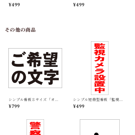
ＥＮ ＨＯＵＳＥ」【不動産】
プンハウス（右折・紺）」
¥499
¥499
屋外可
【不動産】屋外可
その他の商品
シンプル看板Ｓサイズ「オー
シンプル短冊型看板「監視カ
ダー物横型（黒字のみ）」屋
メラ設置中（赤）」【防犯・
¥799
¥499
外可 ご希望の文字お入れしま
防災】屋外可
す