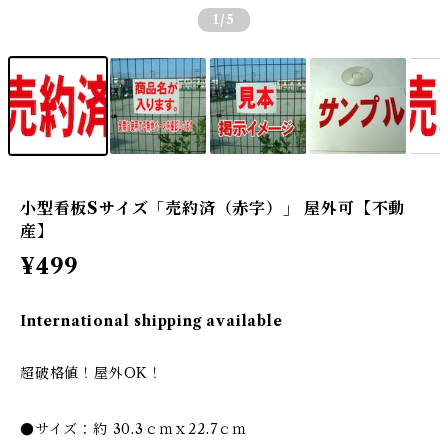
1
/5
小型看板Sサイズ「売約済（赤字）」 屋外可【不動
産】
¥499
International shipping available
超破格値！屋外OK！
●サイズ：約 30.3ｃｍｘ22.7ｃｍ