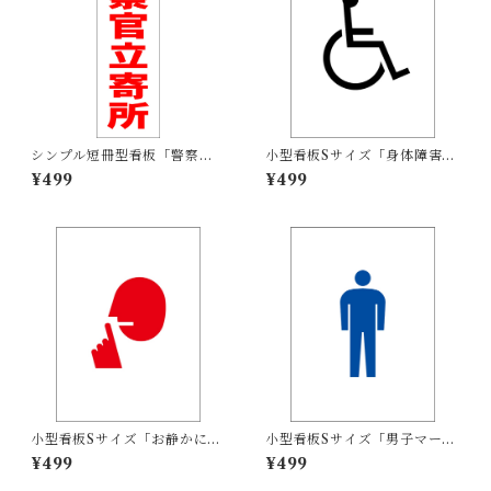
シンプル短冊型看板「警察官
小型看板Sサイズ「身体障害者
立寄所（赤）」【防犯・防
マーク（黒）」 屋外可【その
¥499
¥499
災】屋外可
他・マーク】
小型看板Sサイズ「お静かにマ
小型看板Sサイズ「男子マーク
ーク（赤）」 屋外可【その
（青）」 屋外可【その他・マ
¥499
¥499
他・マーク】
ーク】