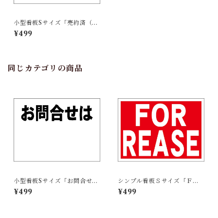
小型看板Sサイズ「売約済（赤
字）」 屋外可【不動産】
¥499
同じカテゴリの商品
小型看板Sサイズ「お問合せは
シンプル看板Ｓサイズ「ＦＯ
余白付（黒字）」 屋外可【不
Ｒ ＲＥＡＳＥ」【不動産】屋
¥499
¥499
動産】
外可