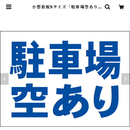
小型看板Sサイズ「駐車場空あり
（青字）」 屋外可【不動産】 | 最安
看板販売のシルキー・サイン