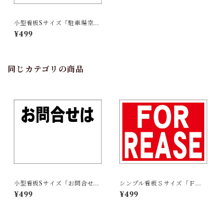
小型看板Sサイズ「駐車場空あ
り（青字）」 屋外可【不動
¥499
産】
同じカテゴリの商品
小型看板Sサイズ「お問合せは
シンプル看板Ｓサイズ「ＦＯ
余白付（黒字）」 屋外可【不
Ｒ ＲＥＡＳＥ」【不動産】屋
¥499
¥499
動産】
外可