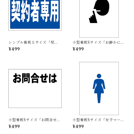
シンプル看板Ｓサイズ「契約
小型看板Sサイズ「お静かにマ
者専用」【駐車場】屋外可
ーク（黒）」 屋外可【その
¥499
¥499
他・マーク】
小型看板Sサイズ「お問合せは
小型看板Sサイズ「女子マーク
余白付（黒字）」 屋外可【不
（青）」 屋外可【その他・マ
¥499
¥499
動産】
ーク】