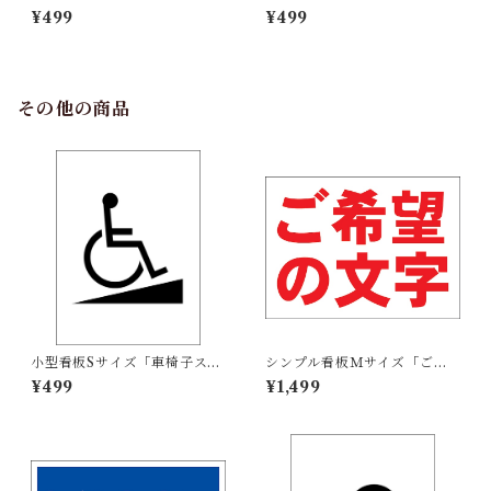
ＥＮ ＨＯＵＳＥ」【不動産】
プンハウス（右折・紺）」
¥499
¥499
屋外可
【不動産】屋外可
その他の商品
小型看板Sサイズ「車椅子スロ
シンプル看板Ｍサイズ「ご希
ープマーク（黒）」 屋外可
望の文字横型（赤字）」【オ
¥499
¥1,499
【その他・マーク】
リジナル・オーダー】屋外可