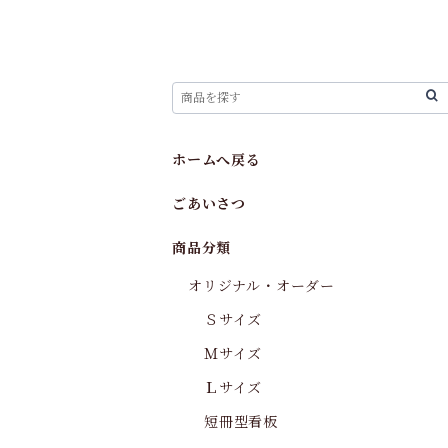
ホームへ戻る
ごあいさつ
商品分類
オリジナル・オーダー
Ｓサイズ
Ｍサイズ
Ｌサイズ
短冊型看板