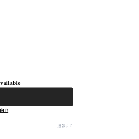
。
available
向け
通報する