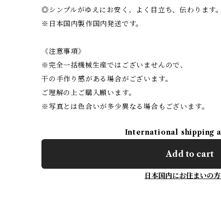
◎シンプルがゆえにお安く、よく目立ち、伝わります
※日本国内製作国内発送です。
《注意事項》
※完全一括機械生産ではございませんので、
干の手作り感がある場合がございます。
ご理解の上ご購入願います。
※写真とは色合いが多少異なる場合もございます。
International shipping 
Add to cart
日本国内にお住まいの方