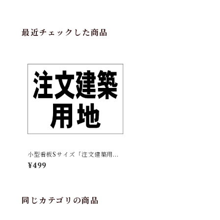
最近チェックした商品
小型看板Sサイズ「注文建築用地
（黒字）」 屋外可【不動産】
¥499
同じカテゴリの商品