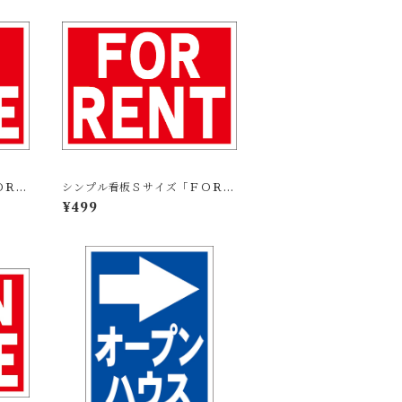
ＯＲ
シンプル看板Ｓサイズ「ＦＯＲ
外可
ＲＥＮＴ」【不動産】屋外可
¥499