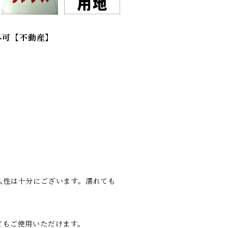
外可【不動産】
久性は十分にございます。濡れても
どもご使用いただけます。