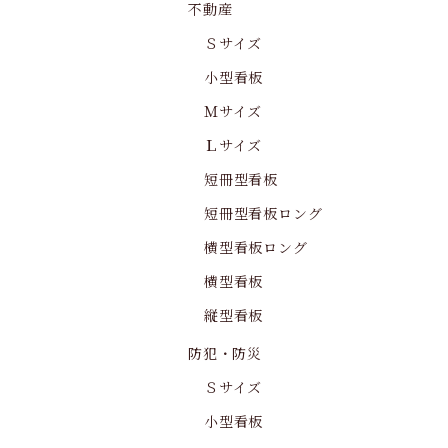
不動産
Ｓサイズ
小型看板
Ｍサイズ
Ｌサイズ
短冊型看板
短冊型看板ロング
横型看板ロング
横型看板
縦型看板
防犯・防災
Ｓサイズ
小型看板