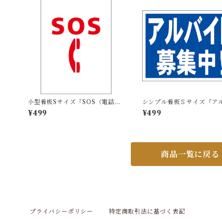
小型看板Sサイズ「SOS（電話）
シンプル看板Ｓサイズ「ア
マーク（赤）」 屋外可【その
ト募集中」【工場・現場】
¥499
¥499
他・マーク】
商品一覧に戻る
プライバシーポリシー
特定商取引法に基づく表記