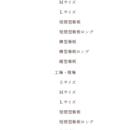
Ｍサイズ
Ｌサイズ
短冊型看板
短冊型看板ロング
横型看板
横型看板ロング
縦型看板
工場・現場
Ｓサイズ
Ｍサイズ
Ｌサイズ
短冊型看板
短冊型看板ロング