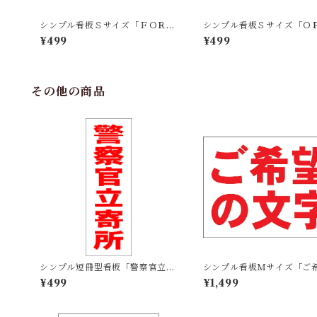
シンプル看板Ｓサイズ「ＦＯＲ
シンプル看板Ｓサイズ「Ｏ
ＳＡＬＥ」【不動産】屋外可
ＨＯＵＳＥ」【不動産】屋
¥499
¥499
その他の商品
シンプル短冊型看板「警察官立寄
シンプル看板Ｍサイズ「ご
所（赤）」【防犯・防災】屋外可
文字横型（赤字）」【オリ
¥499
¥1,499
ル・オーダー】屋外可