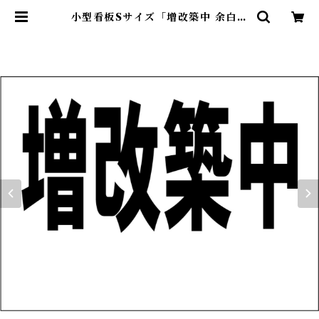
小型看板Sサイズ「増改築中 余白付
（黒字）」 屋外可【不動産】 | 最安
看板販売のシルキー・サイン