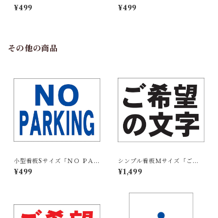
ＥＮ ＨＯＵＳＥ」【不動産】
プンハウス（右折・紺）」
¥499
¥499
屋外可
【不動産】屋外可
その他の商品
小型看板Sサイズ「ＮＯ ＰＡＲ
シンプル看板Ｍサイズ「ご希
ＫＩＮＧ（青）」 屋外可【そ
望の文字横型（黒字）」【オ
¥499
¥1,499
の他・マーク】
リジナル・オーダー】屋外可