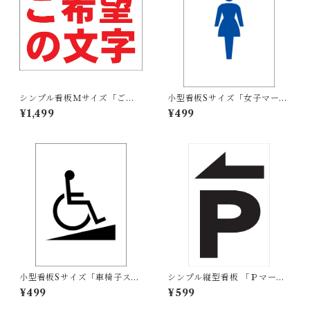
シンプル看板Ｍサイズ「ご希
小型看板Sサイズ「女子マーク
望の文字横型（赤字）」【オ
（青）」 屋外可【その他・マ
¥1,499
¥499
リジナル・オーダー】屋外可
ーク】
小型看板Sサイズ「車椅子スロ
シンプル縦型看板 「Ｐマーク
ープマーク（黒）」 屋外可
（黒）左矢印」【駐車場】 屋
¥499
¥599
【その他・マーク】
外可