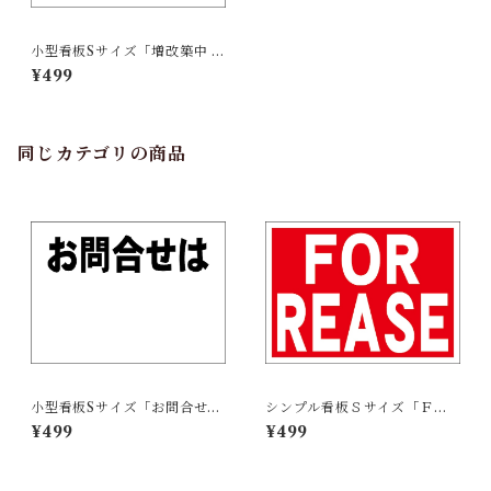
小型看板Sサイズ「増改築中 余
白付（黒字）」 屋外可【不動
¥499
産】
同じカテゴリの商品
小型看板Sサイズ「お問合せは
シンプル看板Ｓサイズ「ＦＯ
余白付（黒字）」 屋外可【不
Ｒ ＲＥＡＳＥ」【不動産】屋
¥499
¥499
動産】
外可