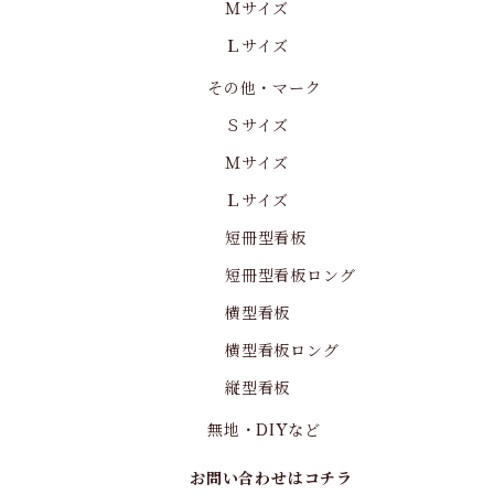
Ｍサイズ
Ｌサイズ
その他・マーク
Ｓサイズ
Ｍサイズ
Ｌサイズ
短冊型看板
短冊型看板ロング
横型看板
横型看板ロング
縦型看板
無地・DIYなど
お問い合わせはコチラ