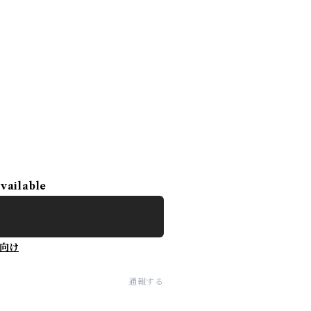
。
available
向け
通報する