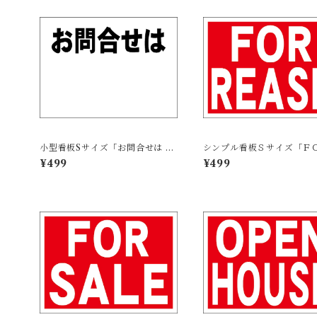
小型看板Sサイズ「お問合せは 余
シンプル看板Ｓサイズ「Ｆ
白付（黒字）」 屋外可【不動
ＲＥＡＳＥ」【不動産】屋
¥499
¥499
産】