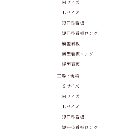
Ｍサイズ
Ｌサイズ
短冊型看板
短冊型看板ロング
横型看板
横型看板ロング
縦型看板
工場・現場
Ｓサイズ
Ｍサイズ
Ｌサイズ
短冊型看板
短冊型看板ロング