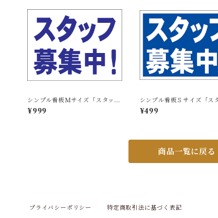
シンプル看板Ｍサイズ「スタッフ
シンプル看板Ｓサイズ「ス
募集中」【工場・現場】屋外可
募集中」【工場・現場】屋
¥999
¥499
商品一覧に戻る
プライバシーポリシー
特定商取引法に基づく表記