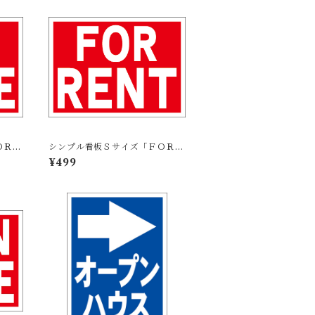
ＯＲ
シンプル看板Ｓサイズ「ＦＯＲ
外可
ＲＥＮＴ」【不動産】屋外可
¥499