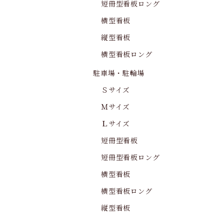
短冊型看板ロング
横型看板
縦型看板
横型看板ロング
駐車場・駐輪場
Ｓサイズ
Ｍサイズ
Ｌサイズ
短冊型看板
短冊型看板ロング
横型看板
横型看板ロング
縦型看板