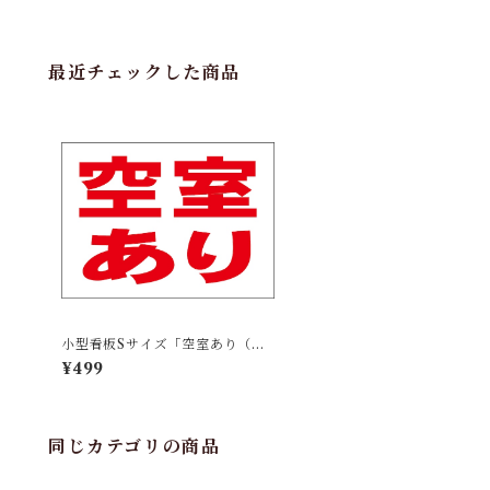
最近チェックした商品
小型看板Sサイズ「空室あり（赤
字）」 屋外可【不動産】
¥499
同じカテゴリの商品