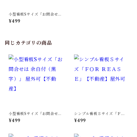
小型看板Sサイズ「お問合せは
余白付（赤字）」 屋外可【不
¥499
動産】
同じカテゴリの商品
小型看板Sサイズ「お問合せは
シンプル看板Ｓサイズ「ＦＯ
余白付（黒字）」 屋外可【不
Ｒ ＲＥＡＳＥ」【不動産】屋
¥499
¥499
動産】
外可