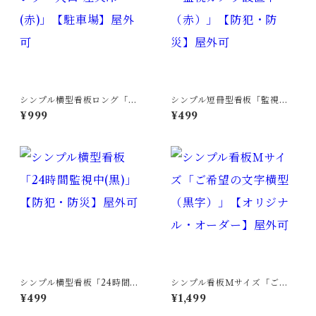
シンプル横型看板ロング「入
シンプル短冊型看板「監視カ
口 左矢印(赤)」【駐車場】屋
メラ設置中（赤）」【防犯・
¥999
¥499
外可
防災】屋外可
シンプル横型看板「24時間監
シンプル看板Ｍサイズ「ご希
視中(黒)」【防犯・防災】屋外
望の文字横型（黒字）」【オ
¥499
¥1,499
可
リジナル・オーダー】屋外可