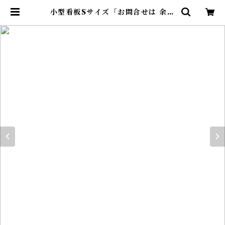
小型看板Sサイズ「お問合せは 余白
付（赤字）」 屋外可【不動産】 | 最
安看板販売のシルキー・サイン