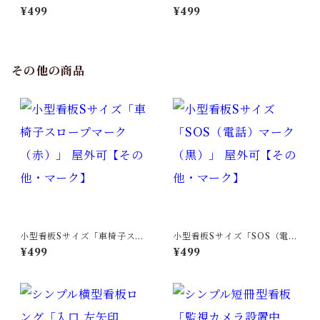
ＥＮ ＨＯＵＳＥ」【不動産】
プンハウス（右折・紺）」
¥499
¥499
屋外可
【不動産】屋外可
その他の商品
小型看板Sサイズ「車椅子スロ
小型看板Sサイズ「SOS（電
ープマーク（赤）」 屋外可
話）マーク（黒）」 屋外可
¥499
¥499
【その他・マーク】
【その他・マーク】