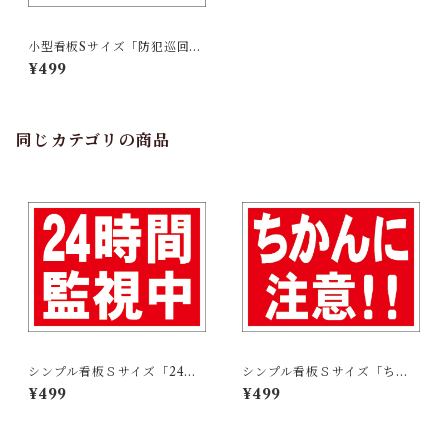
小型看板Sサイズ「防犯巡回中
（青字）」 屋外可【防犯・防
¥499
災】
同じカテゴリの商品
シンプル看板Ｓサイズ「24時
シンプル看板Ｓサイズ「ちか
間監視中」屋外可【防犯・防
んに注意！！」屋外可【防
¥499
¥499
災】
犯・防災】