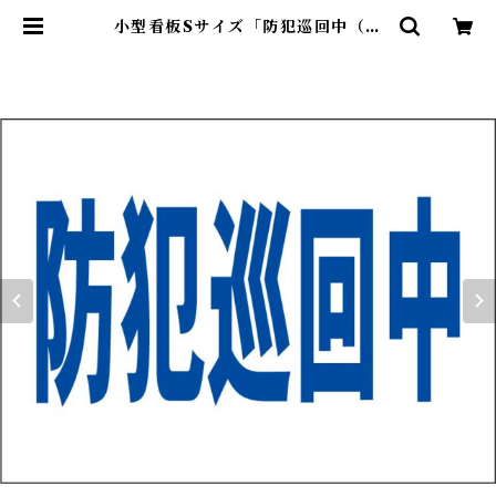
小型看板Sサイズ「防犯巡回中（青
字）」 屋外可【防犯・防災】 | 最安
看板販売のシルキー・サイン