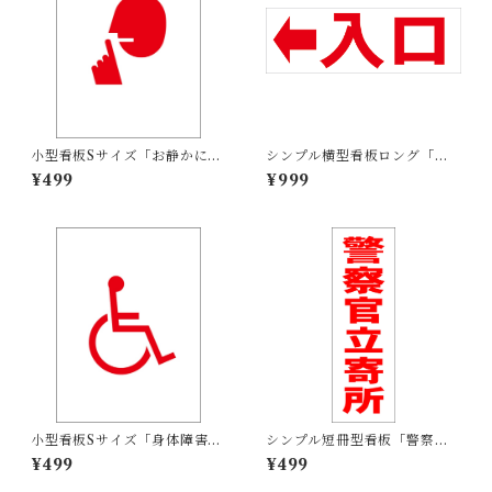
小型看板Sサイズ「お静かにマ
シンプル横型看板ロング「入
ーク（赤）」 屋外可【その
口 左矢印(赤)」【駐車場】屋
¥499
¥999
他・マーク】
外可
小型看板Sサイズ「身体障害者
シンプル短冊型看板「警察官
マーク（赤）」 屋外可【その
立寄所（赤）」【防犯・防
¥499
¥499
他・マーク】
災】屋外可