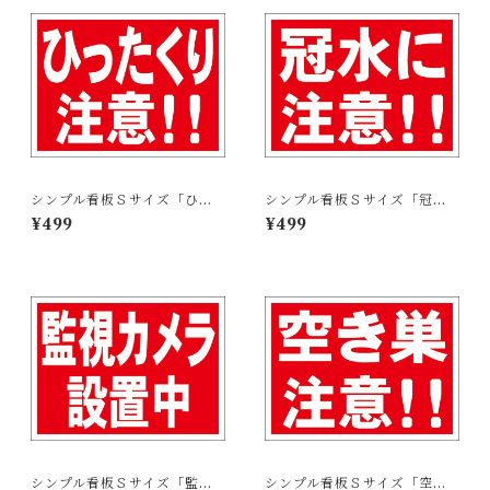
シンプル看板Ｓサイズ「ひっ
シンプル看板Ｓサイズ「冠水
たくり注意！！」屋外可【防
に注意！！」屋外可【防犯・
¥499
¥499
犯・防災】
防災】
シンプル看板Ｓサイズ「監視
シンプル看板Ｓサイズ「空き