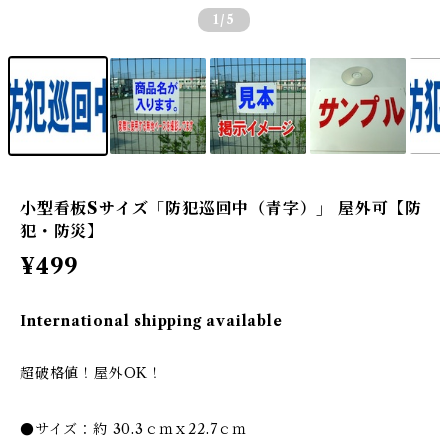
1
/5
小型看板Sサイズ「防犯巡回中（青字）」 屋外可【防
犯・防災】
¥499
International shipping available
超破格値！屋外OK！
●サイズ：約 30.3ｃｍｘ22.7ｃｍ