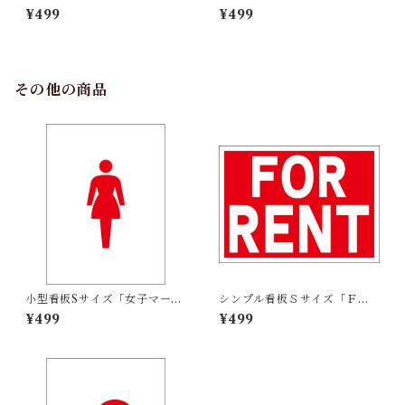
カメラ設置中」屋外可【防
巣注意！！」屋外可【防犯・
¥499
¥499
犯・防災】
防災】
その他の商品
小型看板Sサイズ「女子マーク
シンプル看板Ｓサイズ「ＦＯ
（赤）」 屋外可【その他・マ
Ｒ ＲＥＮＴ」【不動産】屋外
¥499
¥499
ーク】
可