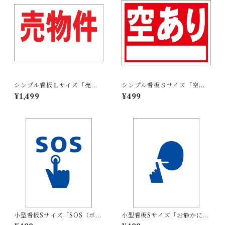
シンプル看板Ｌサイズ「売物
シンプル看板Ｓサイズ「空あ
件（余白付）」【不動産】屋
り（白窓付）」【不動産】屋
¥1,499
¥499
外可
外可
小型看板Sサイズ「SOS（ボタ
小型看板Sサイズ「お静かにマ
ン）マーク（青）」 屋外可
ーク（青）」 屋外可【その