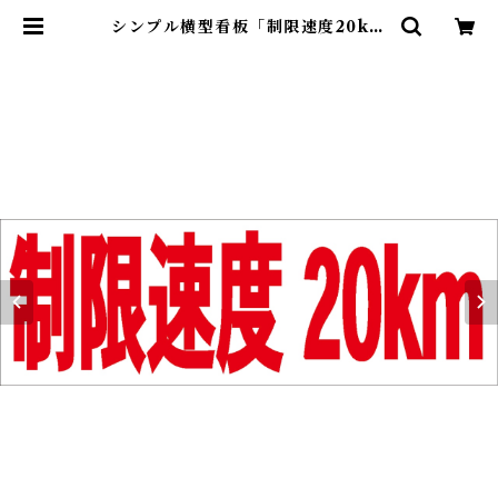
シンプル横型看板「制限速度20kｍ
(赤)」【駐車場】屋外可 | 最安看板
販売のシルキー・サイン