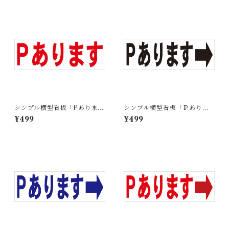
シンプル横型看板「Pあります
シンプル横型看板「Ｐありま
(赤)」【駐車場】屋外可
す 右矢印(黒)」【駐車場】屋
¥499
¥499
外可