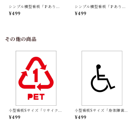
シンプル横型看板「Ｐありま
シンプル横型看板「Ｐありま
す 右矢印(青)」【駐車場】屋
す 右矢印(赤)」【駐車場】屋
¥499
¥499
外可
外可
その他の商品
小型看板Sサイズ「リサイクル
小型看板Sサイズ「身体障害者
PETボトル（赤）」 屋外可
マーク（黒）」 屋外可【その
¥499
¥499
【その他・マーク】
他・マーク】