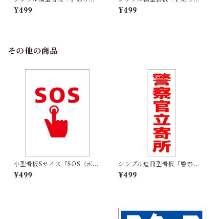
す 右矢印(青)」【駐車場】屋
す 右矢印(赤)」【駐車場】屋
¥499
¥499
外可
外可
その他の商品
小型看板Sサイズ「SOS（ボタ
シンプル短冊型看板「警察官
ン）マーク（赤）」 屋外可
立寄所（赤）」【防犯・防
¥499
¥499
【その他・マーク】
災】屋外可