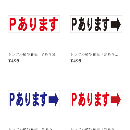
シンプル横型看板「Pあります
シンプル横型看板「Ｐありま
(赤)」【駐車場】屋外可
す 右矢印(黒)」【駐車場】屋
¥499
¥499
外可
シンプル横型看板「Ｐありま
シンプル横型看板「Ｐありま