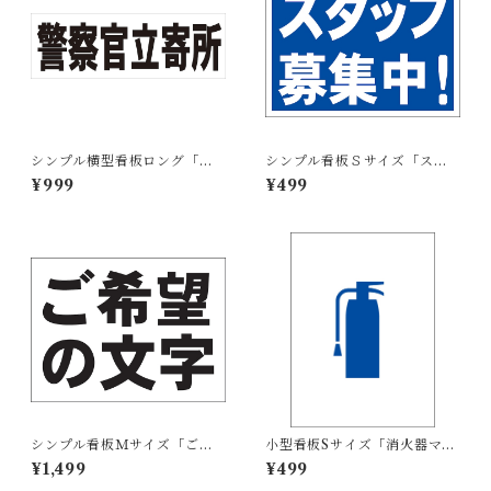
シンプル横型看板ロング「警
シンプル看板Ｓサイズ「スタ
察官立寄所（黒）」【防犯・
ッフ募集中」【工場・現場】
¥999
¥499
防災】屋外可
屋外可
シンプル看板Ｍサイズ「ご希
小型看板Sサイズ「消火器マー
望の文字横型（黒字）」【オ
ク（青）」 屋外可【その他・
¥1,499
¥499
リジナル・オーダー】屋外可
マーク】