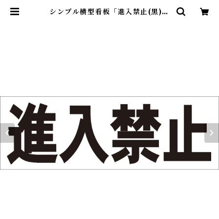
シンプル横型看板「進入禁止(黒)」
【駐車場】屋外可 | 最安看板販売の
シルキー・サイン