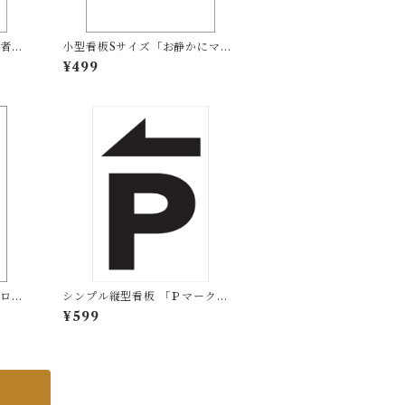
害者マ
小型看板Sサイズ「お静かにマー
他・
ク（黒）」 屋外可【その他・マ
¥499
ーク】
スロー
シンプル縦型看板 「Ｐマーク
その
（黒）左矢印」【駐車場】 屋外
¥599
可