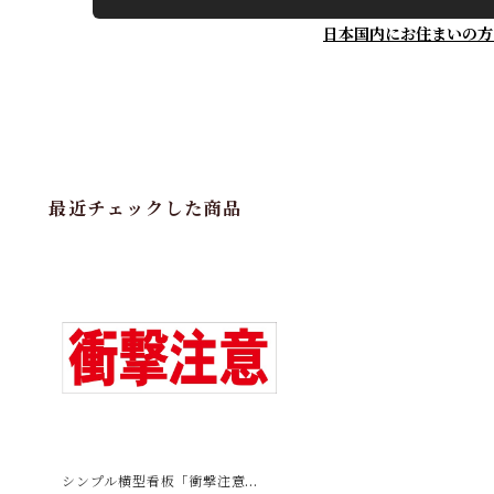
日本国内にお住まいの方
最近チェックした商品
シンプル横型看板「衝撃注意