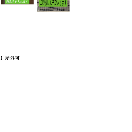
場】屋外可