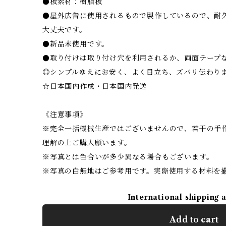
●板素材：樹脂板
●屋外広告に使用されるもので製作しているので、耐
大丈夫です。
●新品未使用です。
●取り付けは取り付け穴を利用されるか、両面テープ
◎シンプルゆえにお安く、よく目立ち、ズバリ伝わり
☆日本国内作成・日本国内発送
《注意事項》
※完全一括機械生産ではございませんので、若干の手
理解の上ご購入願います。
※写真とは色合いが多少異なる場合もございます。
※写真の白無地はご参考用です。実際使用する材料を
International shipping 
Add to cart