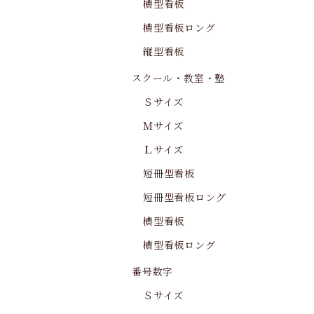
横型看板
横型看板ロング
縦型看板
スクール・教室・塾
Ｓサイズ
Ｍサイズ
Ｌサイズ
短冊型看板
短冊型看板ロング
横型看板
横型看板ロング
番号数字
Ｓサイズ