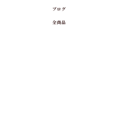
ブログ
全商品