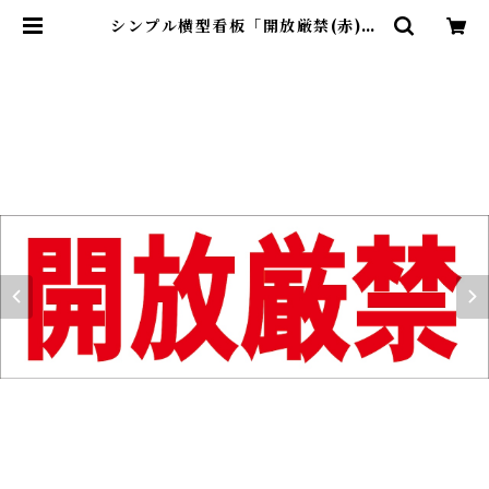
シンプル横型看板「開放厳禁(赤)」
【工場・現場】屋外可 | 最安看板販
売のシルキー・サイン