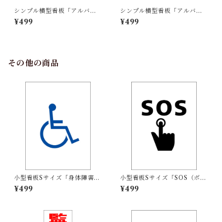
シンプル横型看板「アルバイ
シンプル横型看板「アルバイ
ト募集中(赤)」【工場・現場】
ト募集中(青)」【工場・現場】
¥499
¥499
屋外可
屋外可
その他の商品
小型看板Sサイズ「身体障害者
小型看板Sサイズ「SOS（ボタ
マーク（青）」 屋外可【その
ン）マーク（黒）」 屋外可
¥499
¥499
他・マーク】
【その他・マーク】