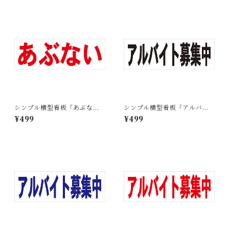
シンプル横型看板「あぶない
シンプル横型看板「アルバイ
(赤)」【工場・現場】屋外可
ト募集中(黒)」【工場・現場】
¥499
¥499
屋外可