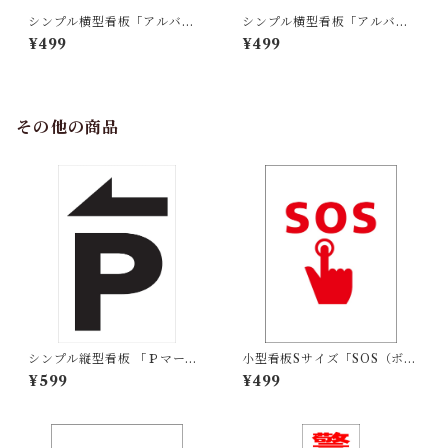
シンプル横型看板「アルバイ
シンプル横型看板「アルバイ
ト募集中(赤)」【工場・現場】
ト募集中(青)」【工場・現場】
¥499
¥499
屋外可
屋外可
その他の商品
シンプル縦型看板 「Ｐマーク
小型看板Sサイズ「SOS（ボタ
（黒）左矢印」【駐車場】 屋
ン）マーク（赤）」 屋外可
¥599
¥499
外可
【その他・マーク】