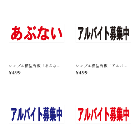
シンプル横型看板「あぶない
シンプル横型看板「アルバイ
(赤)」【工場・現場】屋外可
ト募集中(黒)」【工場・現場】
¥499
¥499
屋外可