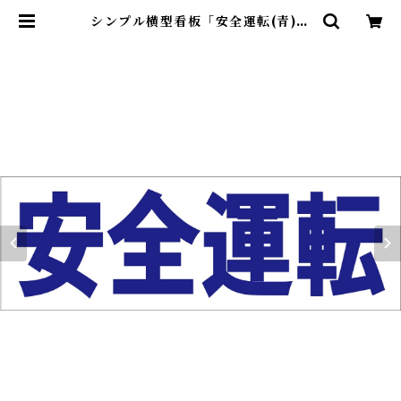
シンプル横型看板「安全運転(青)」
【工場・現場】屋外可 | 最安看板販
売のシルキー・サイン