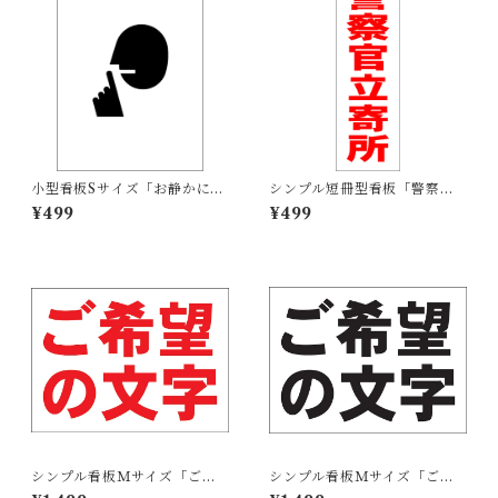
小型看板Sサイズ「お静かにマ
シンプル短冊型看板「警察官
ーク（黒）」 屋外可【その
立寄所（赤）」【防犯・防
¥499
¥499
他・マーク】
災】屋外可
シンプル看板Ｍサイズ「ご希
シンプル看板Ｍサイズ「ご希
望の文字横型（赤字）」【オ
望の文字横型（黒字）」【オ