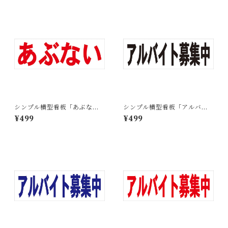
シンプル横型看板「あぶない
シンプル横型看板「アルバイ
(赤)」【工場・現場】屋外可
ト募集中(黒)」【工場・現場】
¥499
¥499
屋外可