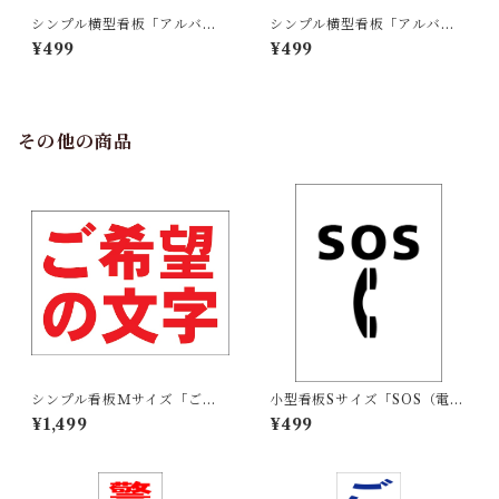
シンプル横型看板「アルバイ
シンプル横型看板「アルバイ
ト募集中(赤)」【工場・現場】
ト募集中(青)」【工場・現場】
¥499
¥499
屋外可
屋外可
その他の商品
シンプル看板Ｍサイズ「ご希
小型看板Sサイズ「SOS（電
望の文字横型（赤字）」【オ
話）マーク（黒）」 屋外可
¥1,499
¥499
リジナル・オーダー】屋外可
【その他・マーク】