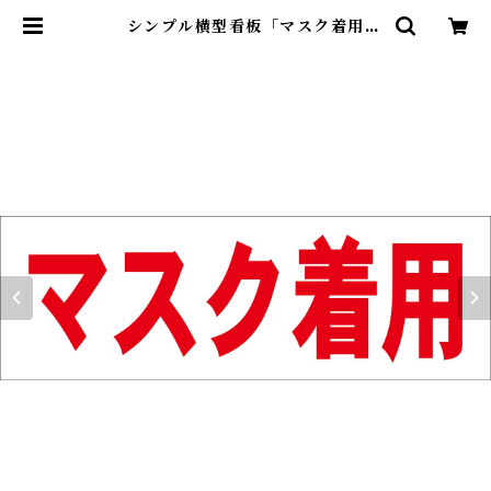
シンプル横型看板「マスク着用
(赤)」【工場・現場】屋外可 | 最安
看板販売のシルキー・サイン