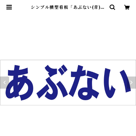
シンプル横型看板「あぶない(青)」
【工場・現場】屋外可 | 最安看板販
売のシルキー・サイン