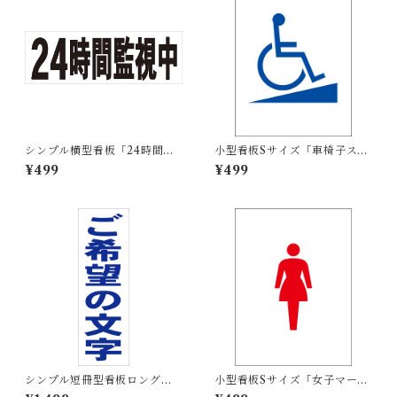
シンプル横型看板「24時間監
小型看板Sサイズ「車椅子スロ
視中(黒)」【防犯・防災】屋外
ープマーク（青）」 屋外可
¥499
¥499
可
【その他・マーク】
シンプル短冊型看板ロング
小型看板Sサイズ「女子マーク
「ご希望の文字（青）」【オ
（赤）」 屋外可【その他・マ