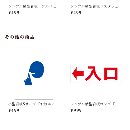
シンプル横型看板「アルバイ
シンプル横型看板「スタッフ
ト募集中(青)」【工場・現場】
募集中(黒)」【工場・現場】屋
¥499
¥499
屋外可
外可
その他の商品
小型看板Sサイズ「お静かにマ
シンプル横型看板ロング「入
ーク（青）」 屋外可【その
口 左矢印(赤)」【駐車場】屋
¥499
¥999
他・マーク】
外可