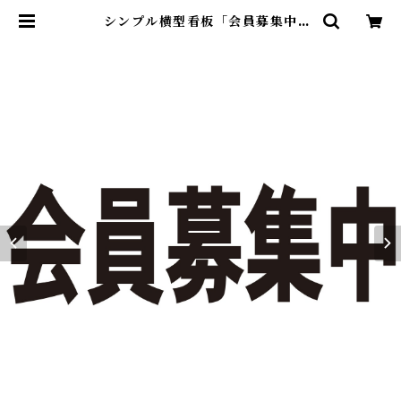
シンプル横型看板「会員募集中
(黒)」【その他】屋外可 | 最安看板
販売のシルキー・サイン