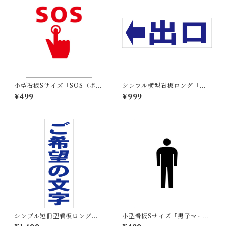
小型看板Sサイズ「SOS（ボタ
シンプル横型看板ロング「出
ン）マーク（赤）」 屋外可
口 左矢印(青)」【駐車場】屋
¥499
¥999
【その他・マーク】
外可
シンプル短冊型看板ロング
小型看板Sサイズ「男子マーク
「ご希望の文字（青）」【オ
（黒）」 屋外可【その他・マ