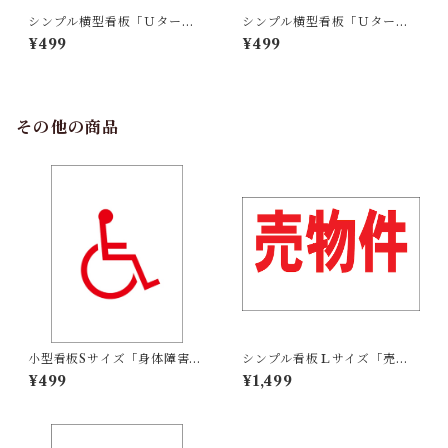
シンプル横型看板「Ｕターン
シンプル横型看板「Ｕターン
禁止(青)」【その他】屋外可
禁止(赤)」【その他】屋外可
¥499
¥499
その他の商品
小型看板Sサイズ「身体障害者
シンプル看板Ｌサイズ「売物
マーク（赤）」 屋外可【その
件（余白付）」【不動産】屋
¥499
¥1,499
他・マーク】
外可