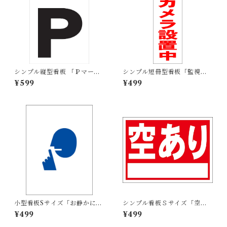
シンプル縦型看板 「Ｐマーク
シンプル短冊型看板「監視カ
（黒）右矢印」【駐車場】 屋
メラ設置中（赤）」【防犯・
¥599
¥499
外可
防災】屋外可
小型看板Sサイズ「お静かにマ
シンプル看板Ｓサイズ「空あ
ーク（青）」 屋外可【その
り（白窓付）」【不動産】屋
¥499
¥499
他・マーク】
外可