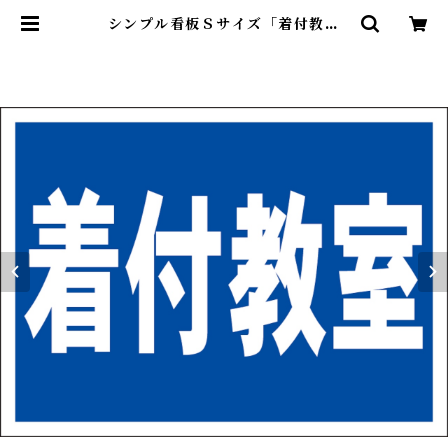
シンプル看板Ｓサイズ「着付教室
（紺）」屋外可【スクール・教室・
塾】 | 最安看板販売のシルキー・サ
イン