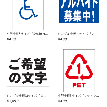
小型看板Sサイズ「身体障害者
シンプル看板Ｓサイズ「アル
マーク（青）」 屋外可【その
バイト募集中」【工場・現
¥499
¥499
他・マーク】
場】屋外可
シンプル看板Ｍサイズ「ご希
小型看板Sサイズ「リサイクル
望の文字横型（黒字）」【オ
PETボトル（赤）」 屋外可
¥1,499
¥499
リジナル・オーダー】屋外可
【その他・マーク】