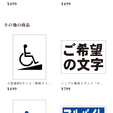
ス教室（紺）」屋外可【スク
ス教室（赤）」屋外可【スク
¥499
¥499
ール・教室・塾】
ール・教室・塾】
その他の商品
小型看板Sサイズ「車椅子スロ
シンプル看板Ｓサイズ「オー
ープマーク（黒）」 屋外可
ダー物横型（黒字のみ）」屋
¥499
¥799
【その他・マーク】
外可 ご希望の文字お入れしま
す