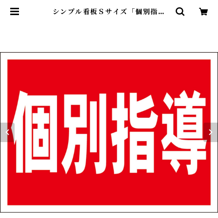
シンプル看板Ｓサイズ「個別指導
（赤）」屋外可【スクール・教室・
塾】 | 最安看板販売のシルキー・サ
イン