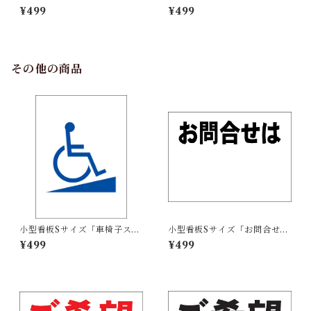
ス教室（紺）」屋外可【スク
ス教室（赤）」屋外可【スク
¥499
¥499
ール・教室・塾】
ール・教室・塾】
その他の商品
小型看板Sサイズ「車椅子スロ
小型看板Sサイズ「お問合せは
ープマーク（青）」 屋外可
余白付（黒字）」 屋外可【不
¥499
¥499
【その他・マーク】
動産】