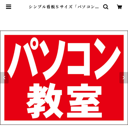
シンプル看板Ｓサイズ「パソコン教
室（赤）」屋外可【スクール・教
室・塾】 | 最安看板販売のシルキ
ー・サイン